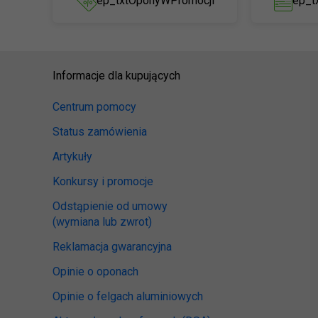
ep_txtOponyWPromocji
ep_t
Informacje dla kupujących
Centrum pomocy
Status zamówienia
Artykuły
Konkursy i promocje
Odstąpienie od umowy
(wymiana lub zwrot)
Reklamacja gwarancyjna
Opinie o oponach
Opinie o felgach aluminiowych