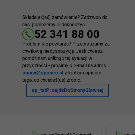
Składałeś(aś) zamówienie? Zadzwoń do
nas, pomożemy je dokończyć.
52 341 88 00
Problem się powtarza? Przepraszamy za
chwilową niedyspozycję. Jeśli chcesz,
pomóż nam uniknąć tej sytuacji w
przyszłości - prosimy o e-mail na adres
opony@oponeo.pl
z krótkim opisem
tego, co chciałeś(aś) zrobić.
ep_txtPrzejdzDoStronyGlownej