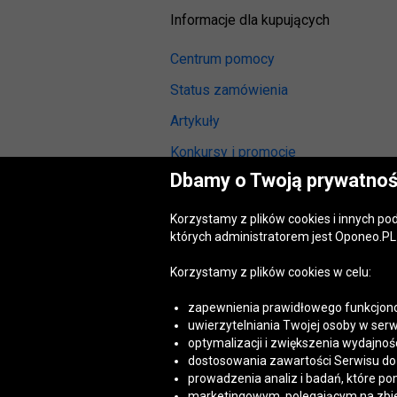
Informacje dla kupujących
Centrum pomocy
Status zamówienia
Artykuły
Konkursy i promocje
Dbamy o Twoją prywatnoś
Odstąpienie od umowy
(wymiana lub zwrot)
Korzystamy z plików cookies i innych p
Reklamacja gwarancyjna
których administratorem jest Oponeo.PL 
Opinie o oponach
Korzystamy z plików cookies w celu:
Opinie o felgach aluminiowych
zapewnienia prawidłowego funkcjono
Akt o usługach cyfrowych
uwierzytelniania Twojej osoby w serw
(DSA)
optymalizacji i zwiększenia wydajnośc
Dostępność cyfrowa
dostosowania zawartości Serwisu do T
prowadzenia analiz i badań, które po
marketingowym, polegającym na zbiera