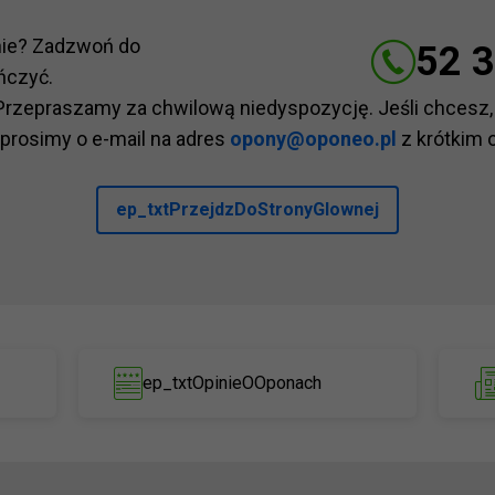
nie? Zadzwoń do
52 3
ńczyć.
Przepraszamy za chwilową niedyspozycję. Jeśli chcesz,
 prosimy o e-mail na adres
opony@oponeo.pl
z krótkim 
ep_txtPrzejdzDoStronyGlownej
ep_txtOpinieOOponach