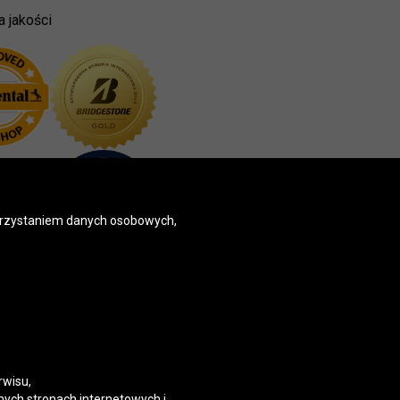
a jakości
korzystaniem danych osobowych,
rwisu,
nych stronach internetowych i