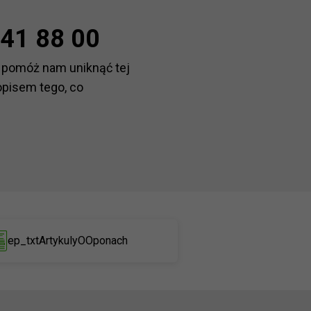
41 88 00
 pomóż nam uniknąć tej
opisem tego, co
ep_txtArtykulyOOponach