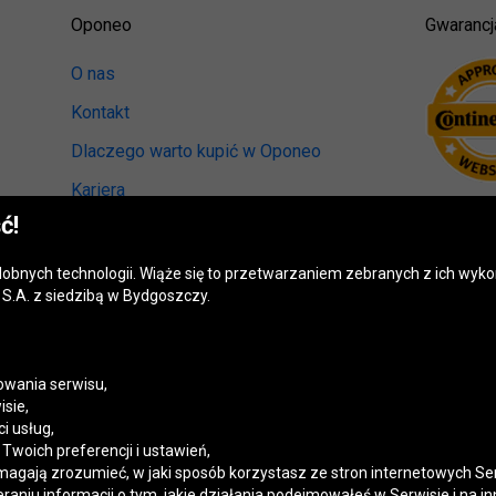
Oponeo
Gwarancj
O nas
Kontakt
Dlaczego warto kupić w Oponeo
Kariera
ć!
Relacje inwestorskie
Biuro prasowe
odobnych technologii. Wiąże się to przetwarzaniem zebranych z ich wy
S.A. z siedzibą w Bydgoszczy.
Kręci nas recykling
Ranking miast przyjaznych kierowcom
Mapa fotoradarów
wania serwisu,
isie,
Polityka prywatności
i usług,
woich preferencji i ustawień,
Ustawienia cookies
magają zrozumieć, w jaki sposób korzystasz ze stron internetowych Se
niu informacji o tym, jakie działania podejmowałeś w Serwisie i na in