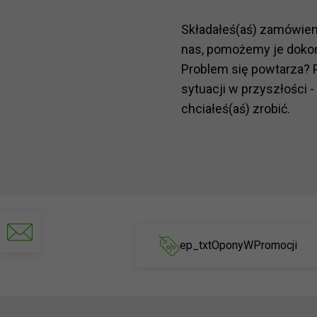
Składałeś(aś) zamówie
nas, pomożemy je doko
Problem się powtarza? 
sytuacji w przyszłości -
chciałeś(aś) zrobić.
Napisz
do
ep_txtOponyWPromocji
nas