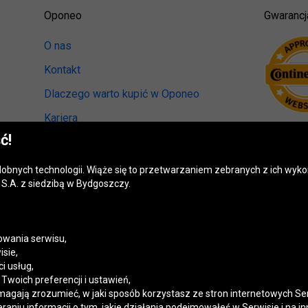
Oponeo
Gwarancj
O nas
Kontakt
Dlaczego warto kupić w Oponeo
Kariera
ć!
Relacje inwestorskie
Biuro prasowe
odobnych technologii. Wiąże się to przetwarzaniem zebranych z ich wy
S.A. z siedzibą w Bydgoszczy.
Kręci nas recykling
Ranking miast przyjaznych kierowcom
Mapa fotoradarów
wania serwisu,
isie,
Polityka prywatności
i usług,
woich preferencji i ustawień,
Ustawienia cookies
magają zrozumieć, w jaki sposób korzystasz ze stron internetowych Se
niu informacji o tym, jakie działania podejmowałeś w Serwisie i na in