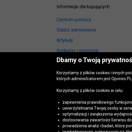
Informacje dla kupujących
Centrum pomocy
Status zamówienia
Artykuły
Konkursy i promocje
Dbamy o Twoją prywatnoś
Odstąpienie od umowy
(wymiana lub zwrot)
Korzystamy z plików cookies i innych p
Reklamacja gwarancyjna
których administratorem jest Oponeo.PL 
Opinie o oponach
Korzystamy z plików cookies w celu:
Opinie o felgach aluminiowych
zapewnienia prawidłowego funkcjono
Akt o usługach cyfrowych
uwierzytelniania Twojej osoby w serw
(DSA)
optymalizacji i zwiększenia wydajnośc
Dostępność cyfrowa
dostosowania zawartości Serwisu do T
prowadzenia analiz i badań, które po
marketingowym, polegającym na zbiera