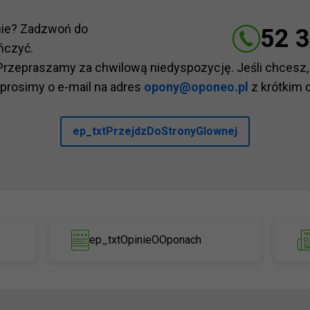
nie? Zadzwoń do
52 3
ńczyć.
Przepraszamy za chwilową niedyspozycję. Jeśli chcesz,
 prosimy o e-mail na adres
opony@oponeo.pl
z krótkim 
ep_txtPrzejdzDoStronyGlownej
ep_txtOpinieOOponach