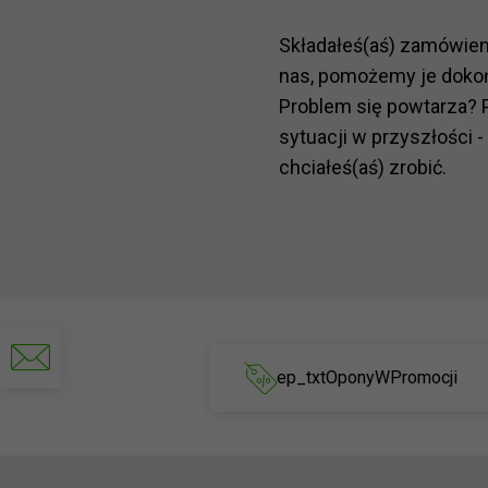
Składałeś(aś) zamówie
nas, pomożemy je doko
Problem się powtarza? 
sytuacji w przyszłości -
chciałeś(aś) zrobić.
Napisz
do
ep_txtOponyWPromocji
nas