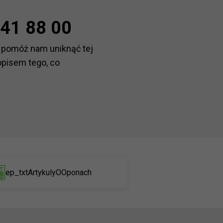
41 88 00
 pomóż nam uniknąć tej
opisem tego, co
ep_txtArtykulyOOponach