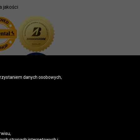
a jakości
korzystaniem danych osobowych,
rwisu,
nych stronach internetowych i