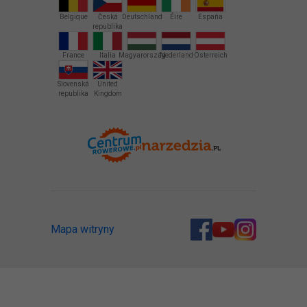
Belgique
Česká
Deutschland
Éire
España
republika
France
Italia
Magyarország
Nederland
Österreich
Slovenská
United
republika
Kingdom
Mapa witryny