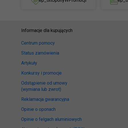
ep_txtOponyWPromocji
ep_t
Informacje dla kupujących
Centrum pomocy
Status zamówienia
Artykuły
Konkursy i promocje
Odstąpienie od umowy
(wymiana lub zwrot)
Reklamacja gwarancyjna
Opinie o oponach
Opinie o felgach aluminiowych