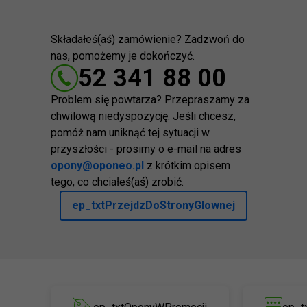
Składałeś(aś) zamówienie? Zadzwoń do
nas, pomożemy je dokończyć.
52 341 88 00
Problem się powtarza? Przepraszamy za
chwilową niedyspozycję. Jeśli chcesz,
pomóż nam uniknąć tej sytuacji w
przyszłości - prosimy o e-mail na adres
opony@oponeo.pl
z krótkim opisem
tego, co chciałeś(aś) zrobić.
ep_txtPrzejdzDoStronyGlownej