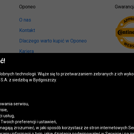
Oponeo
Gwarancj
O nas
Kontakt
Dlaczego warto kupić w Oponeo
Kariera
ć!
Relacje inwestorskie
Biuro prasowe
odobnych technologii. Wiąże się to przetwarzaniem zebranych z ich wy
S.A. z siedzibą w Bydgoszczy.
Kręci nas recykling
Ranking miast przyjaznych kierowcom
Mapa fotoradarów
wania serwisu,
isie,
Polityka prywatności
i usług,
woich preferencji i ustawień,
Ustawienia cookies
magają zrozumieć, w jaki sposób korzystasz ze stron internetowych Se
niu informacji o tym, jakie działania podejmowałeś w Serwisie i na in