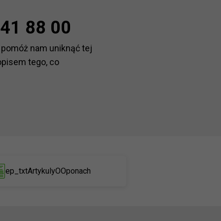
41 88 00
 pomóż nam uniknąć tej
opisem tego, co
ep_txtArtykulyOOponach