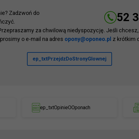
nie? Zadzwoń do
52 3
ńczyć.
Przepraszamy za chwilową niedyspozycję. Jeśli chcesz,
 prosimy o e-mail na adres
opony@oponeo.pl
z krótkim 
ep_txtPrzejdzDoStronyGlownej
ep_txtOpinieOOponach