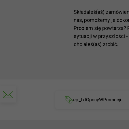
Składałeś(aś) zamówie
nas, pomożemy je doko
Problem się powtarza? 
sytuacji w przyszłości -
chciałeś(aś) zrobić.
Napisz
do
ep_txtOponyWPromocji
nas