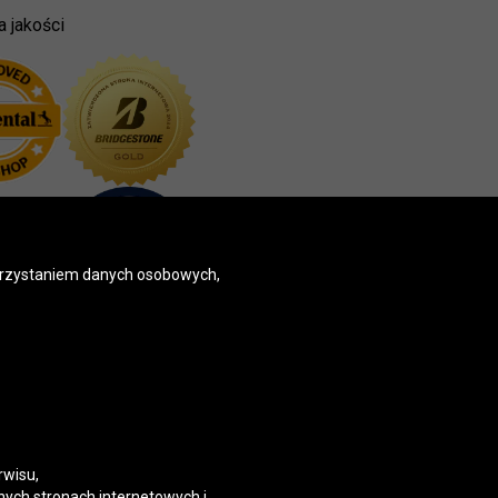
a jakości
korzystaniem danych osobowych,
rwisu,
nych stronach internetowych i