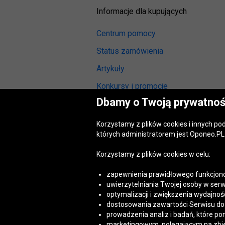
Informacje dla kupujących
Centrum pomocy
Status zamówienia
Artykuły
Konkursy i promocje
Dbamy o Twoją prywatnoś
Odstąpienie od umowy
(wymiana lub zwrot)
Korzystamy z plików cookies i innych p
Reklamacja gwarancyjna
których administratorem jest Oponeo.PL 
Opinie o oponach
Korzystamy z plików cookies w celu:
Opinie o felgach aluminiowych
zapewnienia prawidłowego funkcjono
Akt o usługach cyfrowych
uwierzytelniania Twojej osoby w serw
(DSA)
optymalizacji i zwiększenia wydajnośc
Dostępność cyfrowa
dostosowania zawartości Serwisu do T
prowadzenia analiz i badań, które po
marketingowym, polegającym na zbiera