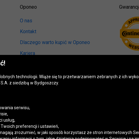
Oponeo
Gwarancj
O nas
Kontakt
Dlaczego warto kupić w Oponeo
Kariera
ć!
Relacje inwestorskie
Biuro prasowe
odobnych technologii. Wiąże się to przetwarzaniem zebranych z ich wy
S.A. z siedzibą w Bydgoszczy.
Kręci nas recykling
Ranking miast przyjaznych kierowcom
Mapa fotoradarów
wania serwisu,
isie,
Polityka prywatności
i usług,
woich preferencji i ustawień,
Ustawienia cookies
magają zrozumieć, w jaki sposób korzystasz ze stron internetowych Se
niu informacji o tym, jakie działania podejmowałeś w Serwisie i na in