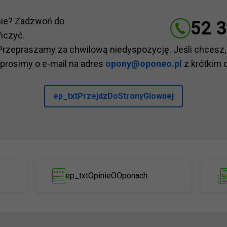
nie? Zadzwoń do
52 3
ńczyć.
Przepraszamy za chwilową niedyspozycję. Jeśli chcesz,
 prosimy o e-mail na adres
opony@oponeo.pl
z krótkim 
ep_txtPrzejdzDoStronyGlownej
ep_txtOpinieOOponach