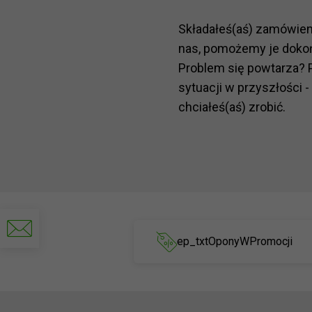
Składałeś(aś) zamówie
nas, pomożemy je doko
Problem się powtarza? 
sytuacji w przyszłości -
chciałeś(aś) zrobić.
Napisz
do
ep_txtOponyWPromocji
nas