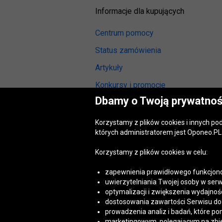
Informacje dla kupujących
Centrum pomocy
Status zamówienia
Artykuły
Konkursy i promocje
Dbamy o Twoją prywatnoś
Odstąpienie od umowy
(wymiana lub zwrot)
Korzystamy z plików cookies i innych p
Reklamacja gwarancyjna
których administratorem jest Oponeo.PL 
Opinie o oponach
Korzystamy z plików cookies w celu:
Opinie o felgach aluminiowych
zapewnienia prawidłowego funkcjono
Akt o usługach cyfrowych
uwierzytelniania Twojej osoby w serw
(DSA)
optymalizacji i zwiększenia wydajnośc
Dostępność cyfrowa
dostosowania zawartości Serwisu do T
prowadzenia analiz i badań, które po
marketingowym, polegającym na zbiera