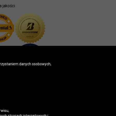
a jakości
korzystaniem danych osobowych,
rwisu,
nych stronach internetowych i