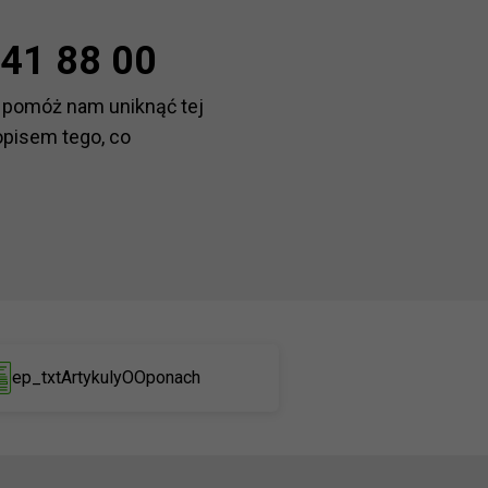
41 88 00
 pomóż nam uniknąć tej
opisem tego, co
ep_txtArtykulyOOponach