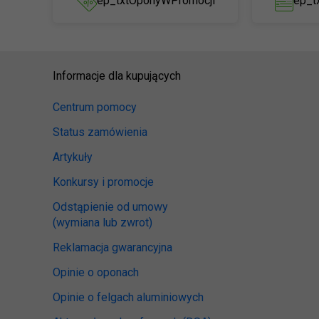
ep_txtOponyWPromocji
ep_t
Informacje dla kupujących
Centrum pomocy
Status zamówienia
Artykuły
Konkursy i promocje
Odstąpienie od umowy
(wymiana lub zwrot)
Reklamacja gwarancyjna
Opinie o oponach
Opinie o felgach aluminiowych