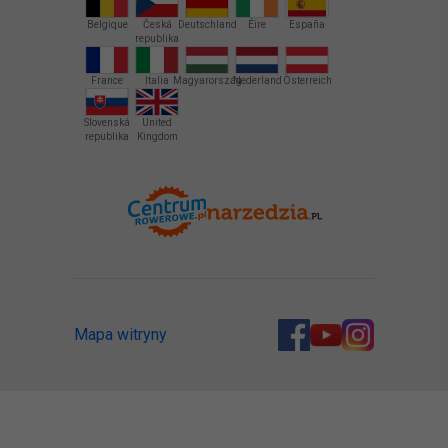
Belgique
Česká
Deutschland
Éire
España
republika
France
Italia
Magyarország
Nederland
Österreich
Slovenská
United
republika
Kingdom
Mapa witryny