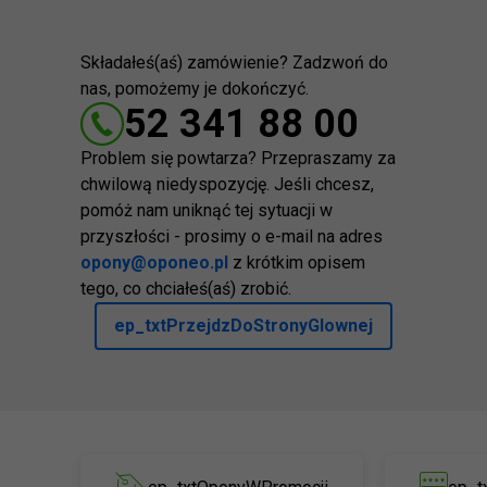
Składałeś(aś) zamówienie? Zadzwoń do
nas, pomożemy je dokończyć.
52 341 88 00
Problem się powtarza? Przepraszamy za
chwilową niedyspozycję. Jeśli chcesz,
pomóż nam uniknąć tej sytuacji w
przyszłości - prosimy o e-mail na adres
opony@oponeo.pl
z krótkim opisem
tego, co chciałeś(aś) zrobić.
ep_txtPrzejdzDoStronyGlownej