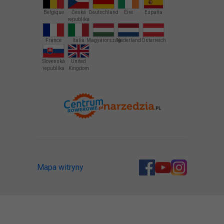
Belgique
Česká
Deutschland
Éire
España
republika
France
Italia
Magyarország
Nederland
Österreich
Slovenská
United
republika
Kingdom
Mapa witryny