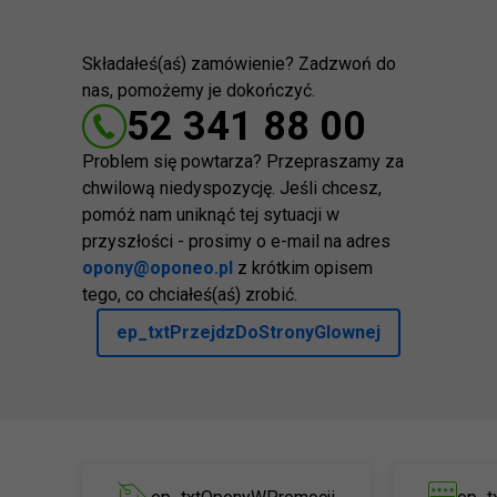
Składałeś(aś) zamówienie? Zadzwoń do
nas, pomożemy je dokończyć.
52 341 88 00
Problem się powtarza? Przepraszamy za
chwilową niedyspozycję. Jeśli chcesz,
pomóż nam uniknąć tej sytuacji w
przyszłości - prosimy o e-mail na adres
opony@oponeo.pl
z krótkim opisem
tego, co chciałeś(aś) zrobić.
ep_txtPrzejdzDoStronyGlownej