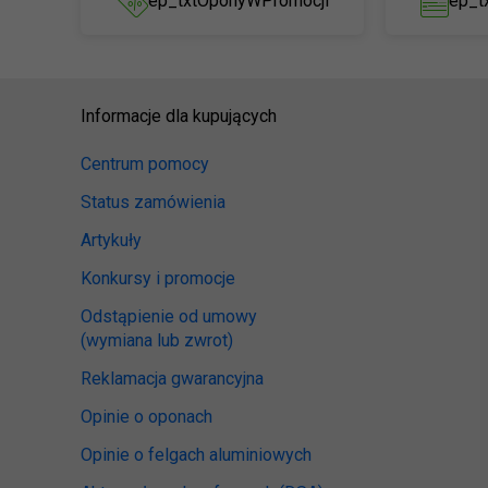
ep_txtOponyWPromocji
ep_t
Informacje dla kupujących
Centrum pomocy
Status zamówienia
Artykuły
Konkursy i promocje
Odstąpienie od umowy
(wymiana lub zwrot)
Reklamacja gwarancyjna
Opinie o oponach
Opinie o felgach aluminiowych