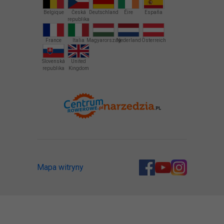
Belgique
Česká
Deutschland
Éire
España
republika
France
Italia
Magyarország
Nederland
Österreich
Slovenská
United
republika
Kingdom
Mapa witryny