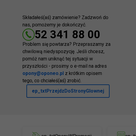
Składałeś(aś) zamówienie? Zadzwoń do
nas, pomożemy je dokończyć.
52 341 88 00
Problem się powtarza? Przepraszamy za
chwilową niedyspozycję. Jeśli chcesz,
pomóż nam uniknąć tej sytuacji w
przyszłości - prosimy o e-mail na adres
opony@oponeo.pl
z krótkim opisem
tego, co chciałeś(aś) zrobić.
ep_txtPrzejdzDoStronyGlownej