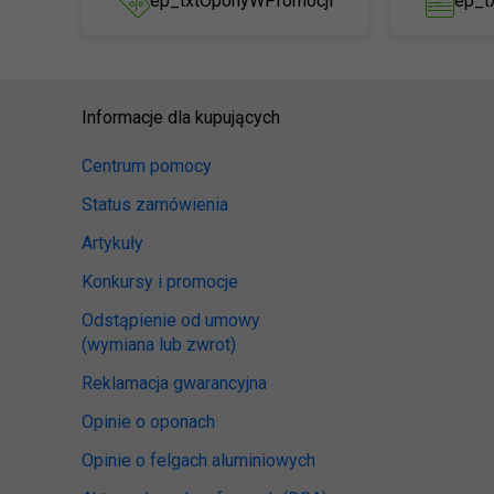
ep_txtOponyWPromocji
ep_t
Informacje dla kupujących
Centrum pomocy
Status zamówienia
Artykuły
Konkursy i promocje
Odstąpienie od umowy
(wymiana lub zwrot)
Reklamacja gwarancyjna
Opinie o oponach
Opinie o felgach aluminiowych