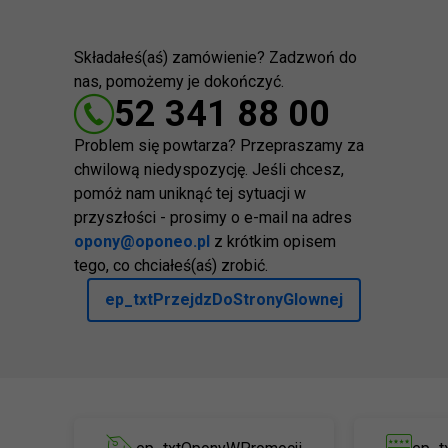
Składałeś(aś) zamówienie? Zadzwoń do
nas, pomożemy je dokończyć.
52 341 88 00
Problem się powtarza? Przepraszamy za
chwilową niedyspozycję. Jeśli chcesz,
pomóż nam uniknąć tej sytuacji w
przyszłości - prosimy o e-mail na adres
opony@oponeo.pl
z krótkim opisem
tego, co chciałeś(aś) zrobić.
ep_txtPrzejdzDoStronyGlownej