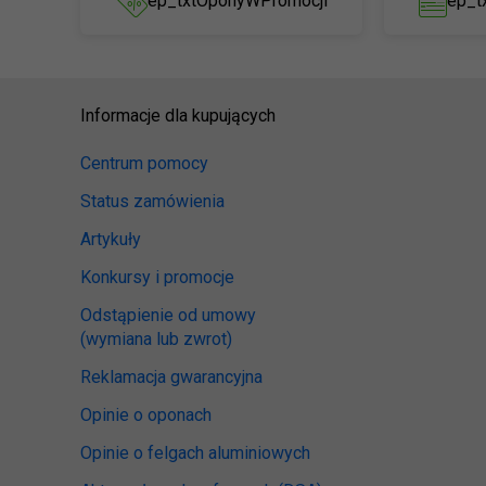
ep_txtOponyWPromocji
ep_t
Informacje dla kupujących
Centrum pomocy
Status zamówienia
Artykuły
Konkursy i promocje
Odstąpienie od umowy
(wymiana lub zwrot)
Reklamacja gwarancyjna
Opinie o oponach
Opinie o felgach aluminiowych