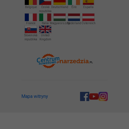
Belgique
Česká
Deutschland
Éire
España
republika
France
Italia
Magyarország
Nederland
Österreich
Slovenská
United
republika
Kingdom
Mapa witryny