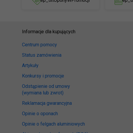
ep_txtOponyWPromocji
ep_t
Informacje dla kupujących
Centrum pomocy
Status zamówienia
Artykuły
Konkursy i promocje
Odstąpienie od umowy
(wymiana lub zwrot)
Reklamacja gwarancyjna
Opinie o oponach
Opinie o felgach aluminiowych