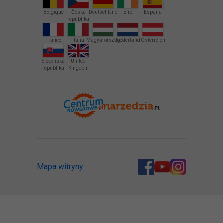
Belgique
Česká
Deutschland
Éire
España
republika
France
Italia
Magyarország
Nederland
Österreich
Slovenská
United
republika
Kingdom
Mapa witryny