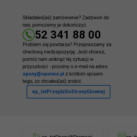
Składałeś(aś) zamówienie? Zadzwoń do
nas, pomożemy je dokończyć.
52 341 88 00
Problem się powtarza? Przepraszamy za
chwilową niedyspozycję. Jeśli chcesz,
pomóż nam uniknąć tej sytuacji w
przyszłości - prosimy o e-mail na adres
opony@oponeo.pl
z krótkim opisem
tego, co chciałeś(aś) zrobić.
ep_txtPrzejdzDoStronyGlownej