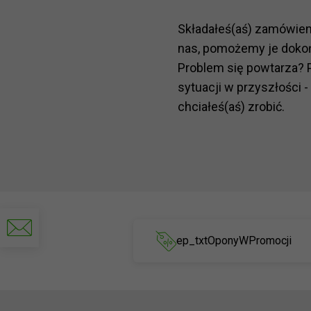
Składałeś(aś) zamówie
nas, pomożemy je doko
Problem się powtarza? 
sytuacji w przyszłości -
chciałeś(aś) zrobić.
Napisz
do
ep_txtOponyWPromocji
nas