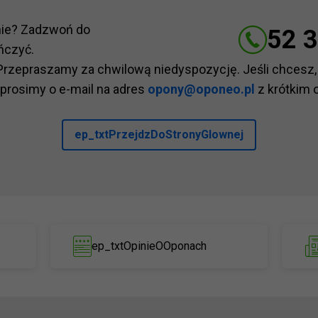
nie? Zadzwoń do
52 3
ńczyć.
Przepraszamy za chwilową niedyspozycję. Jeśli chcesz,
 prosimy o e-mail na adres
opony@oponeo.pl
z krótkim 
ep_txtPrzejdzDoStronyGlownej
ep_txtOpinieOOponach