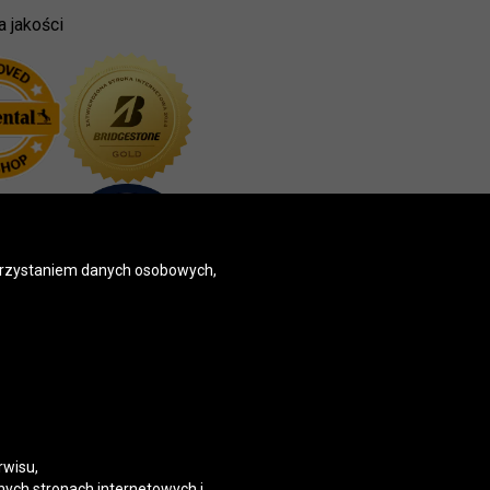
a jakości
korzystaniem danych osobowych,
rwisu,
nych stronach internetowych i