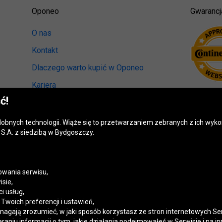
Oponeo
Gwarancj
O nas
Kontakt
Dlaczego warto kupić w Oponeo
Kariera
ć!
Relacje inwestorskie
Biuro prasowe
odobnych technologii. Wiąże się to przetwarzaniem zebranych z ich wy
S.A. z siedzibą w Bydgoszczy.
Kręci nas recykling
Ranking miast przyjaznych kierowcom
Mapa fotoradarów
wania serwisu,
isie,
Polityka prywatności
i usług,
woich preferencji i ustawień,
Ustawienia cookies
magają zrozumieć, w jaki sposób korzystasz ze stron internetowych Se
niu informacji o tym, jakie działania podejmowałeś w Serwisie i na in