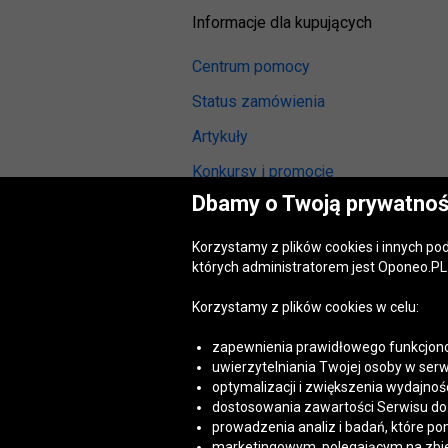
Informacje dla kupujących
Centrum pomocy
Status zamówienia
Artykuły
Konkursy i promocje
Dbamy o Twoją prywatnoś
Odstąpienie od umowy
(wymiana lub zwrot)
Korzystamy z plików cookies i innych p
Reklamacja gwarancyjna
których administratorem jest Oponeo.PL 
Opinie o oponach
Korzystamy z plików cookies w celu:
Opinie o felgach aluminiowych
zapewnienia prawidłowego funkcjono
Akt o usługach cyfrowych
uwierzytelniania Twojej osoby w serw
(DSA)
optymalizacji i zwiększenia wydajnośc
Dostępność cyfrowa
dostosowania zawartości Serwisu do T
prowadzenia analiz i badań, które po
marketingowym, polegającym na zbiera