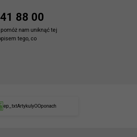
41 88 00
 pomóż nam uniknąć tej
opisem tego, co
ep_txtArtykulyOOponach