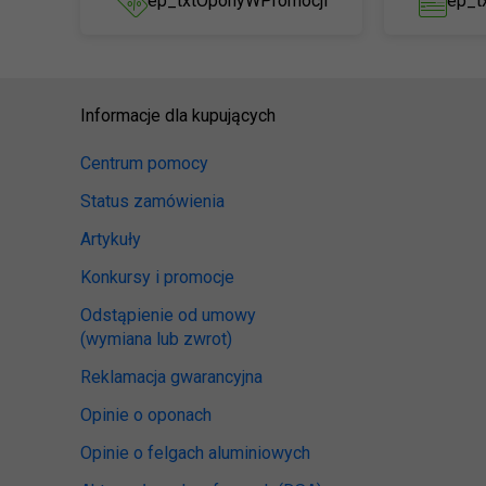
ep_txtOponyWPromocji
ep_t
Informacje dla kupujących
Centrum pomocy
Status zamówienia
Artykuły
Konkursy i promocje
Odstąpienie od umowy
(wymiana lub zwrot)
Reklamacja gwarancyjna
Opinie o oponach
Opinie o felgach aluminiowych