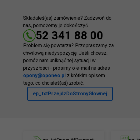
Składałeś(aś) zamówienie? Zadzwoń do
nas, pomożemy je dokończyć.
52 341 88 00
Problem się powtarza? Przepraszamy za
chwilową niedyspozycję. Jeśli chcesz,
pomóż nam uniknąć tej sytuacji w
przyszłości - prosimy o e-mail na adres
opony@oponeo.pl
z krótkim opisem
tego, co chciałeś(aś) zrobić.
ep_txtPrzejdzDoStronyGlownej