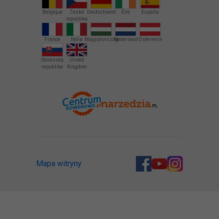
Belgique
Česká
Deutschland
Éire
España
republika
France
Italia
Magyarország
Nederland
Österreich
Slovenská
United
republika
Kingdom
Mapa witryny