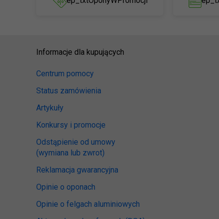
ep_txtOponyWPromocji
ep_t
Informacje dla kupujących
Centrum pomocy
Status zamówienia
Artykuły
Konkursy i promocje
Odstąpienie od umowy
(wymiana lub zwrot)
Reklamacja gwarancyjna
Opinie o oponach
Opinie o felgach aluminiowych