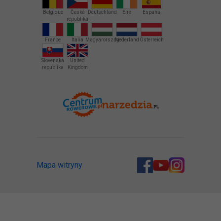
Belgique
Česká
Deutschland
Éire
España
republika
France
Italia
Magyarország
Nederland
Österreich
Slovenská
United
republika
Kingdom
Mapa witryny