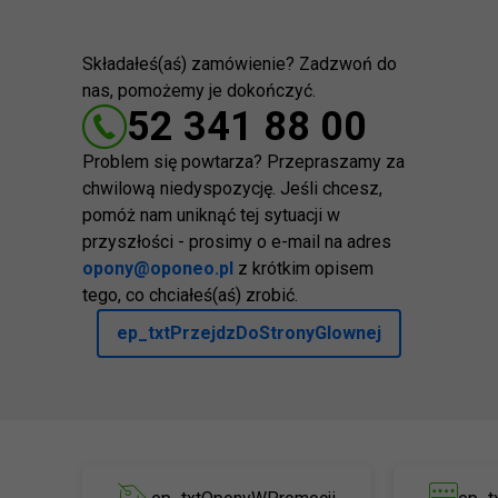
Składałeś(aś) zamówienie? Zadzwoń do
nas, pomożemy je dokończyć.
52 341 88 00
Problem się powtarza? Przepraszamy za
chwilową niedyspozycję. Jeśli chcesz,
pomóż nam uniknąć tej sytuacji w
przyszłości - prosimy o e-mail na adres
opony@oponeo.pl
z krótkim opisem
tego, co chciałeś(aś) zrobić.
ep_txtPrzejdzDoStronyGlownej