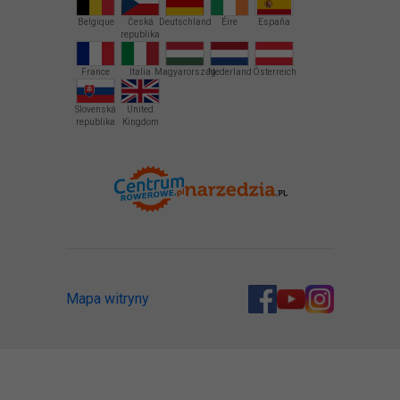
Belgique
Česká
Deutschland
Éire
España
republika
France
Italia
Magyarország
Nederland
Österreich
Slovenská
United
republika
Kingdom
Mapa witryny