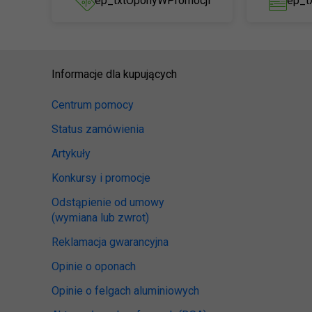
ep_txtOponyWPromocji
ep_t
Informacje dla kupujących
Centrum pomocy
Status zamówienia
Artykuły
Konkursy i promocje
Odstąpienie od umowy
(wymiana lub zwrot)
Reklamacja gwarancyjna
Opinie o oponach
Opinie o felgach aluminiowych