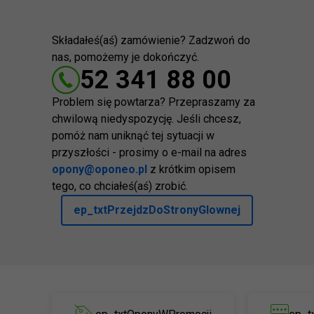
Składałeś(aś) zamówienie? Zadzwoń do
nas, pomożemy je dokończyć.
52 341 88 00
Problem się powtarza? Przepraszamy za
chwilową niedyspozycję. Jeśli chcesz,
pomóż nam uniknąć tej sytuacji w
przyszłości - prosimy o e-mail na adres
opony@oponeo.pl
z krótkim opisem
tego, co chciałeś(aś) zrobić.
ep_txtPrzejdzDoStronyGlownej