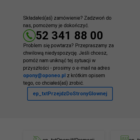
Składałeś(aś) zamówienie? Zadzwoń do
nas, pomożemy je dokończyć.
52 341 88 00
Problem się powtarza? Przepraszamy za
chwilową niedyspozycję. Jeśli chcesz,
pomóż nam uniknąć tej sytuacji w
przyszłości - prosimy o e-mail na adres
opony@oponeo.pl
z krótkim opisem
tego, co chciałeś(aś) zrobić.
ep_txtPrzejdzDoStronyGlownej