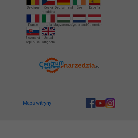
Belgique
Česká
Deutschland
Éire
España
republika
France
Italia
Magyarország
Nederland
Österreich
Slovenská
United
republika
Kingdom
Mapa witryny