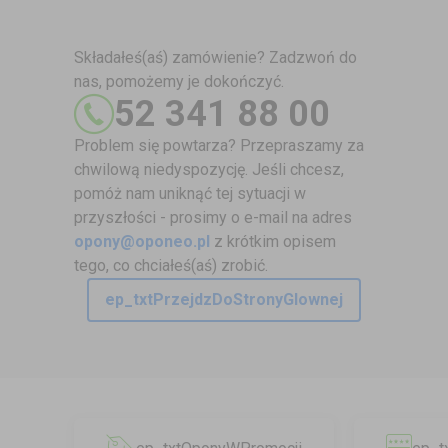
Składałeś(aś) zamówienie? Zadzwoń do
nas, pomożemy je dokończyć.
52 341 88 00
Problem się powtarza? Przepraszamy za
chwilową niedyspozycję. Jeśli chcesz,
pomóż nam uniknąć tej sytuacji w
przyszłości - prosimy o e-mail na adres
opony@oponeo.pl
z krótkim opisem
tego, co chciałeś(aś) zrobić.
ep_txtPrzejdzDoStronyGlownej