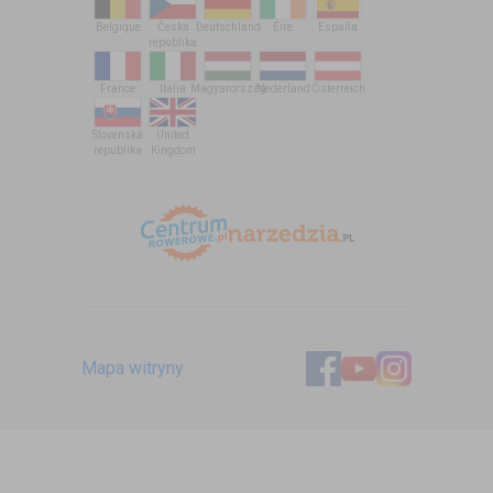
Belgique
Česká
Deutschland
Éire
España
republika
France
Italia
Magyarország
Nederland
Österreich
Slovenská
United
republika
Kingdom
Mapa witryny