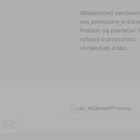
Składałeś(aś) zamówie
nas, pomożemy je doko
Problem się powtarza? 
sytuacji w przyszłości -
chciałeś(aś) zrobić.
ep_txtOponyWPromocji
Napisz
do
nas