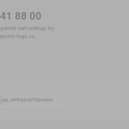
41 88 00
 pomóż nam uniknąć tej
opisem tego, co
ep_txtArtykulyOOponach