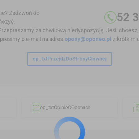
nie? Zadzwoń do
52 3
ńczyć.
Przepraszamy za chwilową niedyspozycję. Jeśli chcesz,
 prosimy o e-mail na adres
opony@oponeo.pl
z krótkim 
ep_txtPrzejdzDoStronyGlownej
ep_txtOpinieOOponach