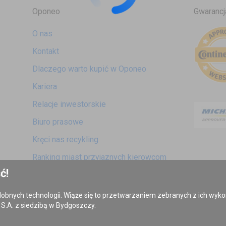
Oponeo
Gwarancj
O nas
Kontakt
Dlaczego warto kupić w Oponeo
Kariera
Relacje inwestorskie
Biuro prasowe
Kręci nas recykling
Ranking miast przyjaznych kierowcom
ć!
Mapa fotoradarów
Polityka prywatności
odobnych technologii. Wiąże się to przetwarzaniem zebranych z ich wy
S.A. z siedzibą w Bydgoszczy.
Ustawienia cookies