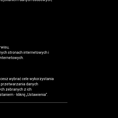
rwisu,
nych stronach internetowych i
internetowych.
hcesz wybrać cele wykorzystania
i przetwarzania danych
ch zebranych z ich
taniem - kliknij „Ustawienia”.