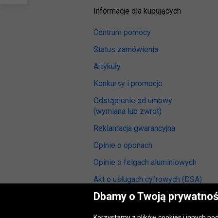
nas
Informacje dla kupujących
Centrum pomocy
Status zamówienia
Artykuły
Konkursy i promocje
Odstąpienie od umowy
(wymiana lub zwrot)
Reklamacja gwarancyjna
Opinie o oponach
Opinie o felgach aluminiowych
Akt o usługach cyfrowych
(DSA)
Dbamy o Twoją prywatnoś
Dostępność cyfrowa
Korzystamy z plików cookies i innych p