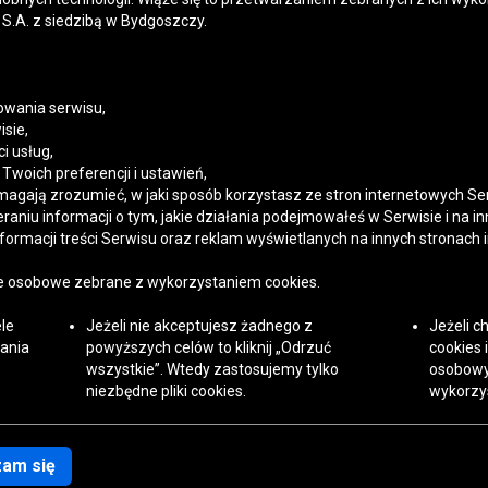
S.A. z siedzibą w Bydgoszczy.
wania serwisu,
isie,
i usług,
France
Italia
Magyarország
Nederland
Österreich
Slovenská
United
woich preferencji i ustawień,
republika
Kingdom
magają zrozumieć, w jaki sposób korzystasz ze stron internetowych Se
niu informacji o tym, jakie działania podejmowałeś w Serwisie i na in
ormacji treści Serwisu oraz reklam wyświetlanych na innych stronach 
Mapa witryny
e osobowe zebrane z wykorzystaniem cookies.
le
Jeżeli nie akceptujesz żadnego z
Jeżeli c
zania
powyższych celów to kliknij „Odrzuć
cookies 
wszystkie”. Wtedy zastosujemy tylko
osobowy
niezbędne pliki cookies.
wykorzys
encie zmieniając ustawienia.
am się