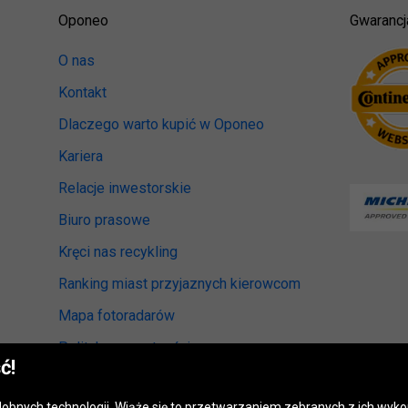
Oponeo
Gwarancj
O nas
Kontakt
Dlaczego warto kupić w Oponeo
Kariera
Relacje inwestorskie
Biuro prasowe
Kręci nas recykling
Ranking miast przyjaznych kierowcom
Mapa fotoradarów
Polityka prywatności
ć!
Ustawienia cookies
odobnych technologii. Wiąże się to przetwarzaniem zebranych z ich wy