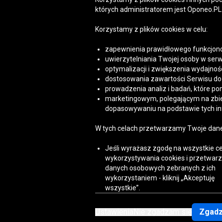
których administratorem jest Oponeo.PL 
Korzystamy z plików cookies w celu:
Grupa Oponeo
zapewnienia prawidłowego funkcjono
uwierzytelniania Twojej osoby w serw
optymalizacji i zwiększenia wydajnośc
Belgique
Česká
Deutschland
Éire
España
dostosowania zawartości Serwisu do T
republika
prowadzenia analiz i badań, które po
marketingowym, polegającym na zbiera
dopasowywaniu na podstawie tych inf
W tych celach przetwarzamy Twoje dan
Jeśli wyrażasz zgodę na wszystkie ce
wykorzystywania cookies i przetwar
danych osobowych zebranych z ich
wykorzystaniem - kliknij „Akceptuję
wszystkie”.
Zgodę możesz wycofać w dowolnym mom
Ustawienia
Nie zgadzam się
Zgadz