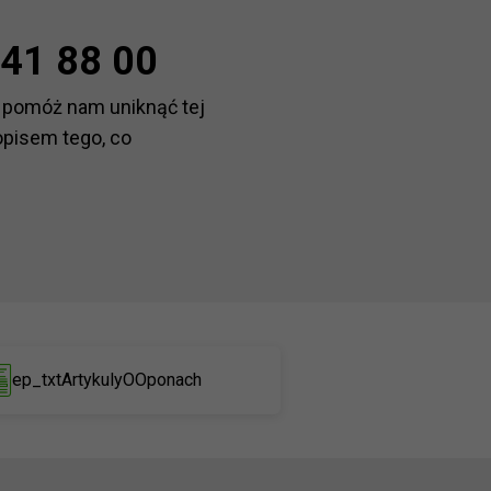
41 88 00
 pomóż nam uniknąć tej
opisem tego, co
ep_txtArtykulyOOponach