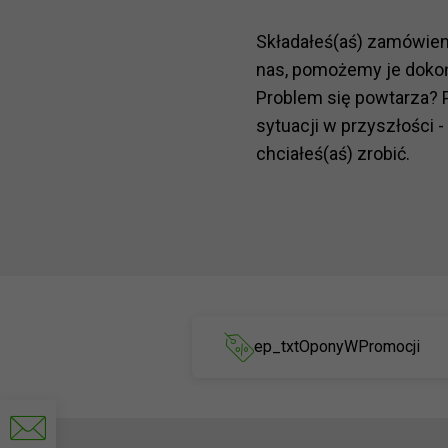
Składałeś(aś) zamówie
nas, pomożemy je doko
Problem się powtarza? 
sytuacji w przyszłości -
chciałeś(aś) zrobić.
ep_txtOponyWPromocji
Napisz
do