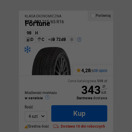
Porównaj
KLASA EKONOMICZNA
Fortune
FSR-901
215/65 R16
98
H
D
C
B 72dB
4,28
38
opinii
/5
Cena katalogowa
598
zł
343
zł
szt.
Możliwość montażu
w serwisie
Darmowa
dostawa
Ilość
Kup
4 szt.
Średnia ilość
Dostawa
10 dni roboczych