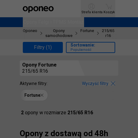
Ctrl
M
Strefa klienta
Strefa klienta
Koszyk
Koszyk
Opony
Opony
Felgi i TPMS
Felgi i TPMS
Montaż
Montaż
Oponeo
Opony
Fortune
215/65
samochodowe
r16
Sortowanie:
Filtry (1)
Popularność
Opony
Fortune
215/65 R16
Aktywne filtry:
Wyczyść filtry
Fortune
Znaleźliśmy
2
opony
w rozmiarze
215/65 R16
Opony z dostawą od 48h