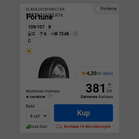
Porównaj
KLASA EKONOMICZNA
Fortune
FSR71
215/65 R16
109/107
R
C
A
B 72dB
C
4,20
1
opinia
/5
381
zł
szt.
Możliwość montażu
w serwisie
Darmowa
dostawa
Ilość
Kup
4 szt.
Duża ilość
Dostawa
10 dni roboczych