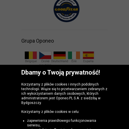
Grupa Oponeo
Belgique
Česká
Deutschland
Éire
España
republika
Dbamy o Twoją prywatność!
France
Italia
Magyarország
Nederland
Österreich
Korzystamy z plików cookies i innych podobnych
technologii. Wiąże się to przetwarzaniem zebranych z
Slovenská
United
ich wykorzystaniem danych osobowych, których
republika
Kingdom
administratorem jest Oponeo.PL S.A. z siedzibą w
Bydgoszczy.
Korzystamy z plików cookies w celu:
zapewnienia prawidłowego funkcjonowania
serwisu,