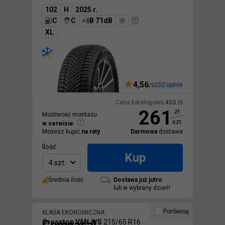
102
H
2025 r.
C
C
B 71dB
XL
4,56
232
opinie
/5
Cena katalogowa
453
zł
261
zł
Możliwość montażu
szt.
w serwisie
Możesz kupić
na raty
Darmowa
dostawa
Ilość
Kup
4 szt.
Średnia ilość
Dostawa
już jutro
lub w wybrany dzień!
Porównaj
KLASA EKONOMICZNA
Crosstop VAN A/S
215/65 R16