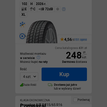
102
H
2026 r.
E
C
B 72dB
XL
Wideo
4,56
151
opinii
/5
Cena katalogowa
431
zł
248
zł
Możliwość montażu
szt.
w serwisie
Możesz kupić
na raty
Darmowa
dostawa
Ilość
Kup
4 szt.
Duża ilość
Dostawa
już jutro
lub w wybrany dzień!
Porównaj
KLASA EKONOMICZNA
Compasal
Crosstop A/S II
215/65 R16