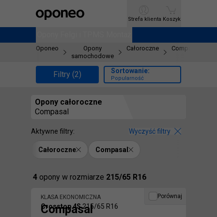
Ctrl
M
Strefa klienta
Strefa klienta
Koszyk
Koszyk
Opony
Opony
Felgi i TPMS
Felgi i TPMS
Montaż
Montaż
Oponeo
Opony
Całoroczne
Compasal
samochodowe
Sortowanie:
Filtry (2)
Popularność
Opony
całoroczne
Compasal
Aktywne filtry:
Wyczyść filtry
Całoroczne
Compasal
Znaleźliśmy
4
opony
w rozmiarze
215/65 R16
Porównaj
KLASA EKONOMICZNA
Compasal
Crosstop 4S
215/65 R16