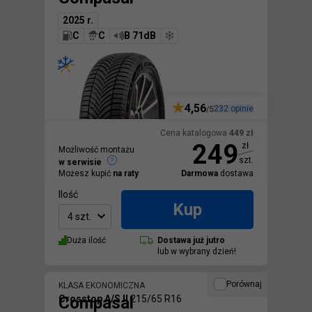
2025 r.
C
C
B 71dB
4,56
232
opinie
/5
Cena katalogowa
449
zł
249
zł
Możliwość montażu
szt.
w serwisie
Możesz kupić
na raty
Darmowa
dostawa
Ilość
Kup
4 szt.
Duża ilość
Dostawa
już jutro
lub w wybrany dzień!
Porównaj
KLASA EKONOMICZNA
Compasal
Crosstop A/S II
215/65 R16