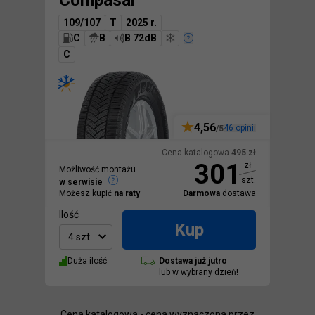
Compasal
109/107
T
2025 r.
C
B
B 72dB
C
4,56
46
opinii
/5
Cena katalogowa
495
zł
301
zł
Możliwość montażu
szt.
w serwisie
Możesz kupić
na raty
Darmowa
dostawa
Ilość
Kup
4 szt.
Duża ilość
Dostawa
już jutro
lub w wybrany dzień!
Cena katalogowa - cena wyznaczona przez