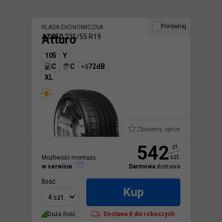
Porównaj
KLASA EKONOMICZNA
Atturo
AZ850
235/55 R19
105
Y
C
C
72dB
XL
Zbieramy opinie
542
zł
szt.
Możliwość montażu
w serwisie
Darmowa
dostawa
Ilość
Kup
4 szt.
Duża ilość
Dostawa
8 dni roboczych