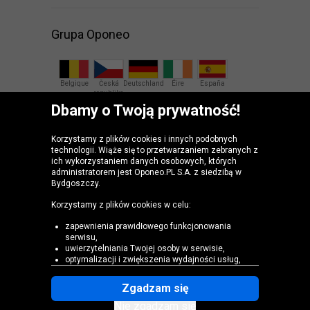
Grupa Oponeo
Belgique
Česká
Deutschland
Éire
España
republika
Dbamy o Twoją prywatność!
France
Italia
Magyarország
Nederland
Österreich
Korzystamy z plików cookies i innych podobnych
technologii. Wiąże się to przetwarzaniem zebranych z
Slovenská
United
ich wykorzystaniem danych osobowych, których
republika
Kingdom
administratorem jest Oponeo.PL S.A. z siedzibą w
Bydgoszczy.
Korzystamy z plików cookies w celu:
zapewnienia prawidłowego funkcjonowania
serwisu,
uwierzytelniania Twojej osoby w serwisie,
optymalizacji i zwiększenia wydajności usług,
dostosowania zawartości Serwisu do Twoich
preferencji i ustawień,
Zgadzam się
prowadzenia analiz i badań, które pomagają
Mapa witryny
zrozumieć, w jaki sposób korzystasz ze stron
Nie zgadzam się