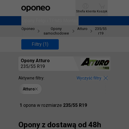
Ctrl
M
Strefa klienta
Strefa klienta
Koszyk
Koszyk
Opony
Opony
Felgi i TPMS
Felgi i TPMS
Montaż
Montaż
Oponeo
Opony
Atturo
235/55
samochodowe
r19
Filtry (1)
Opony
Atturo
235/55 R19
Aktywne filtry:
Wyczyść filtry
Atturo
Znaleźliśmy
1
opona
w rozmiarze
235/55 R19
Opony z dostawą od 48h