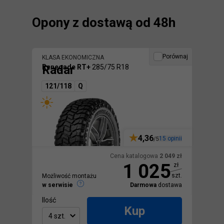
Opony z dostawą od 48h
Porównaj
KLASA EKONOMICZNA
Radar
Renegade RT+
285/75 R18
121/118
Q
4,36
15
opinii
/5
Cena katalogowa
2 049
zł
1 025
zł
szt.
Możliwość montażu
w serwisie
Darmowa
dostawa
Ilość
Kup
4 szt.