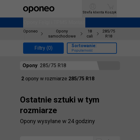
Ctrl
M
Strefa klienta
Strefa klienta
Koszyk
Koszyk
Opony
Opony
Felgi i TPMS
Felgi i TPMS
Montaż
Montaż
Oponeo
Opony
18
285/75
samochodowe
cali
R18
Sortowanie:
Filtry (0)
Popularność
Opony
285/75 R18
Znaleźliśmy
2
opony
w rozmiarze
285/75 R18
Ostatnie sztuki w tym
rozmiarze
Opony wysyłane w 24 godziny