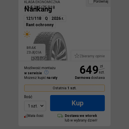
Porównaj
KLASA EKONOMICZNA
Nankang
AT-5
285/75 R18
121/118
Q
2026 r.
Rant ochronny
BRAK
ZDJĘCIA
Zbieramy opinie
649
zł
Możliwość montażu
szt.
w serwisie
Możesz kupić
na raty
Darmowa
dostawa
Ostatnia
1
szt.
Ilość
Kup
1 szt.
Mała ilość
Dostawa we
wtorek
lub w wybrany dzień!