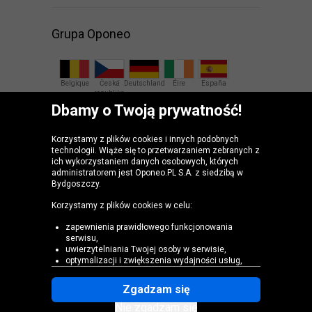
Grupa Oponeo
Belgique
Česká
Deutschland
Éire
España
republika
Dbamy o Twoją prywatność!
France
Italia
Magyarország
Nederland
Österreich
Korzystamy z plików cookies i innych podobnych
technologii. Wiąże się to przetwarzaniem zebranych z
Slovenská
United
ich wykorzystaniem danych osobowych, których
republika
Kingdom
administratorem jest Oponeo.PL S.A. z siedzibą w
Bydgoszczy.
Korzystamy z plików cookies w celu:
zapewnienia prawidłowego funkcjonowania
serwisu,
uwierzytelniania Twojej osoby w serwisie,
optymalizacji i zwiększenia wydajności usług,
dostosowania zawartości Serwisu do Twoich
preferencji i ustawień,
Zgadzam się
prowadzenia analiz i badań, które pomagają
Mapa witryny
zrozumieć, w jaki sposób korzystasz ze stron
Nie zgadzam się