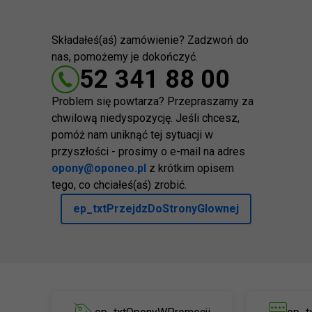
Składałeś(aś) zamówienie? Zadzwoń do
nas, pomożemy je dokończyć.
52 341 88 00
Problem się powtarza? Przepraszamy za
chwilową niedyspozycję. Jeśli chcesz,
pomóż nam uniknąć tej sytuacji w
przyszłości - prosimy o e-mail na adres
opony@oponeo.pl
z krótkim opisem
tego, co chciałeś(aś) zrobić.
ep_txtPrzejdzDoStronyGlownej