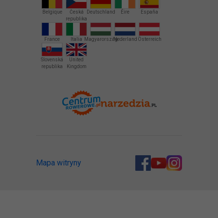
Belgique
Česká
Deutschland
Éire
España
republika
France
Italia
Magyarország
Nederland
Österreich
Slovenská
United
republika
Kingdom
Mapa witryny