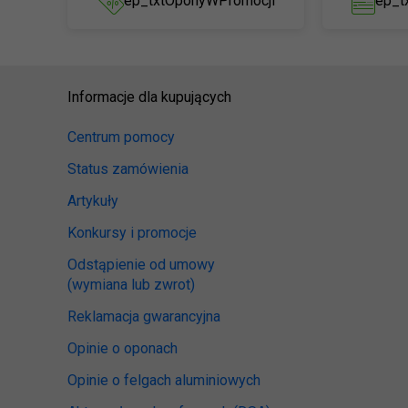
ep_txtOponyWPromocji
ep_t
Informacje dla kupujących
Centrum pomocy
Status zamówienia
Artykuły
Konkursy i promocje
Odstąpienie od umowy
(wymiana lub zwrot)
Reklamacja gwarancyjna
Opinie o oponach
Opinie o felgach aluminiowych