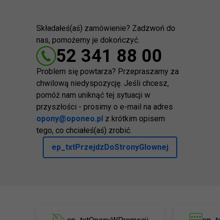
Składałeś(aś) zamówienie? Zadzwoń do
nas, pomożemy je dokończyć.
52 341 88 00
Problem się powtarza? Przepraszamy za
chwilową niedyspozycję. Jeśli chcesz,
pomóż nam uniknąć tej sytuacji w
przyszłości - prosimy o e-mail na adres
opony@oponeo.pl
z krótkim opisem
tego, co chciałeś(aś) zrobić.
ep_txtPrzejdzDoStronyGlownej