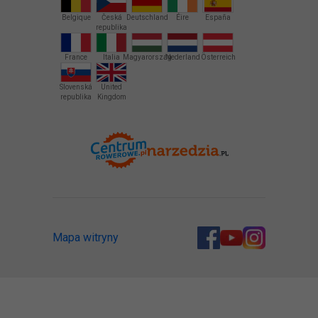
Belgique
Česká
Deutschland
Éire
España
republika
France
Italia
Magyarország
Nederland
Österreich
Slovenská
United
republika
Kingdom
Mapa witryny