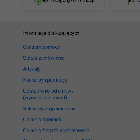
ep_txtOponyWPromocji
ep_t
Informacje dla kupujących
Centrum pomocy
Status zamówienia
Artykuły
Konkursy i promocje
Odstąpienie od umowy
(wymiana lub zwrot)
Reklamacja gwarancyjna
Opinie o oponach
Opinie o felgach aluminiowych