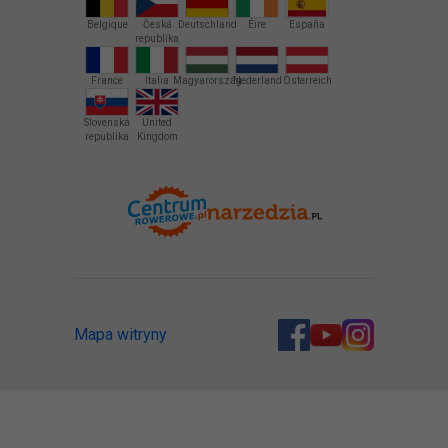
Belgique
Česká
Deutschland
Éire
España
republika
France
Italia
Magyarország
Nederland
Österreich
Slovenská
United
republika
Kingdom
Mapa witryny