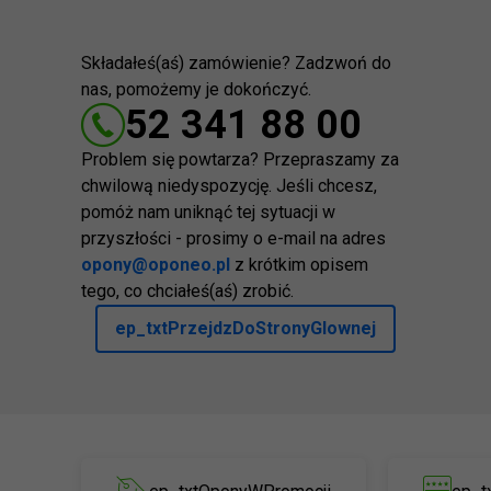
Składałeś(aś) zamówienie? Zadzwoń do
nas, pomożemy je dokończyć.
52 341 88 00
Problem się powtarza? Przepraszamy za
chwilową niedyspozycję. Jeśli chcesz,
pomóż nam uniknąć tej sytuacji w
przyszłości - prosimy o e-mail na adres
opony@oponeo.pl
z krótkim opisem
tego, co chciałeś(aś) zrobić.
ep_txtPrzejdzDoStronyGlownej