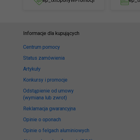
ep_txtOponyWPromocji
ep_t
Informacje dla kupujących
Centrum pomocy
Status zamówienia
Artykuły
Konkursy i promocje
Odstąpienie od umowy
(wymiana lub zwrot)
Reklamacja gwarancyjna
Opinie o oponach
Opinie o felgach aluminiowych