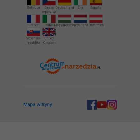
Belgique
Česká
Deutschland
Éire
España
republika
France
Italia
Magyarország
Nederland
Österreich
Slovenská
United
republika
Kingdom
Mapa witryny