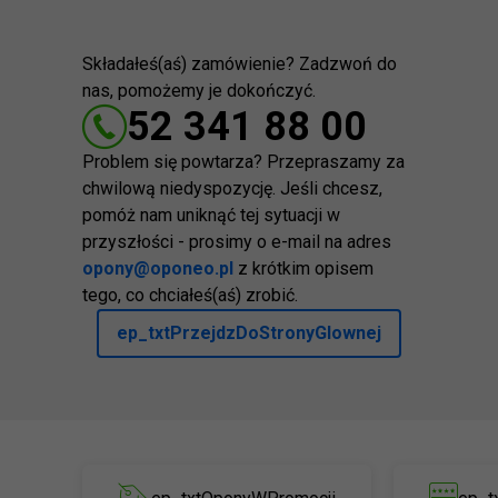
Składałeś(aś) zamówienie? Zadzwoń do
nas, pomożemy je dokończyć.
52 341 88 00
Problem się powtarza? Przepraszamy za
chwilową niedyspozycję. Jeśli chcesz,
pomóż nam uniknąć tej sytuacji w
przyszłości - prosimy o e-mail na adres
opony@oponeo.pl
z krótkim opisem
tego, co chciałeś(aś) zrobić.
ep_txtPrzejdzDoStronyGlownej