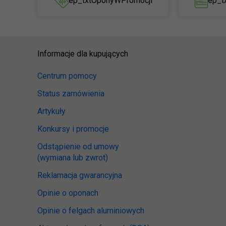
ep_txtOponyWPromocji
ep_t
Informacje dla kupujących
Centrum pomocy
Status zamówienia
Artykuły
Konkursy i promocje
Odstąpienie od umowy
(wymiana lub zwrot)
Reklamacja gwarancyjna
Opinie o oponach
Opinie o felgach aluminiowych