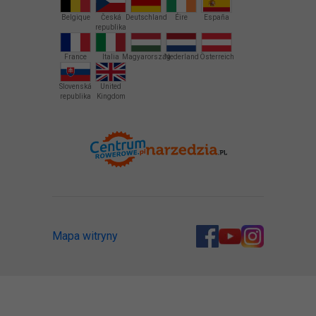
Belgique
Česká
Deutschland
Éire
España
republika
France
Italia
Magyarország
Nederland
Österreich
Slovenská
United
republika
Kingdom
Mapa witryny