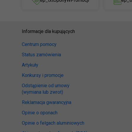
ep_txtOponyWPromocji
ep_t
Informacje dla kupujących
Centrum pomocy
Status zamówienia
Artykuły
Konkursy i promocje
Odstąpienie od umowy
(wymiana lub zwrot)
Reklamacja gwarancyjna
Opinie o oponach
Opinie o felgach aluminiowych