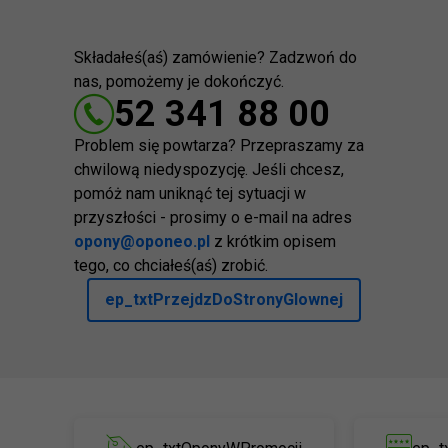
Składałeś(aś) zamówienie? Zadzwoń do
nas, pomożemy je dokończyć.
52 341 88 00
Problem się powtarza? Przepraszamy za
chwilową niedyspozycję. Jeśli chcesz,
pomóż nam uniknąć tej sytuacji w
przyszłości - prosimy o e-mail na adres
opony@oponeo.pl
z krótkim opisem
tego, co chciałeś(aś) zrobić.
ep_txtPrzejdzDoStronyGlownej