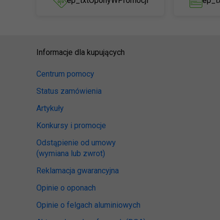
ep_txtOponyWPromocji
ep_t
Informacje dla kupujących
Centrum pomocy
Status zamówienia
Artykuły
Konkursy i promocje
Odstąpienie od umowy
(wymiana lub zwrot)
Reklamacja gwarancyjna
Opinie o oponach
Opinie o felgach aluminiowych