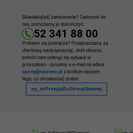
Składałeś(aś) zamówienie? Zadzwoń do
nas, pomożemy je dokończyć.
52 341 88 00
Problem się powtarza? Przepraszamy za
chwilową niedyspozycję. Jeśli chcesz,
pomóż nam uniknąć tej sytuacji w
przyszłości - prosimy o e-mail na adres
opony@oponeo.pl
z krótkim opisem
tego, co chciałeś(aś) zrobić.
ep_txtPrzejdzDoStronyGlownej