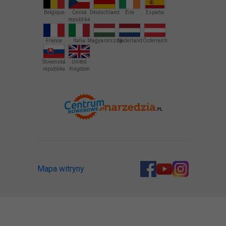
Belgique
Česká
Deutschland
Éire
España
republika
France
Italia
Magyarország
Nederland
Österreich
Slovenská
United
republika
Kingdom
Mapa witryny