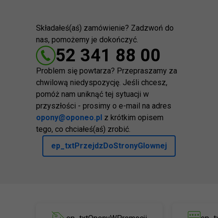
Składałeś(aś) zamówienie? Zadzwoń do
nas, pomożemy je dokończyć.
52 341 88 00
Problem się powtarza? Przepraszamy za
chwilową niedyspozycję. Jeśli chcesz,
pomóż nam uniknąć tej sytuacji w
przyszłości - prosimy o e-mail na adres
opony@oponeo.pl
z krótkim opisem
tego, co chciałeś(aś) zrobić.
ep_txtPrzejdzDoStronyGlownej