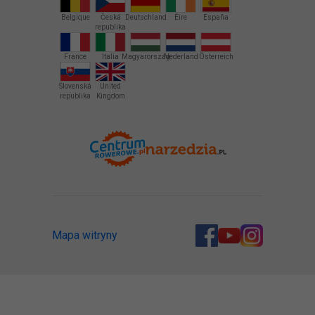
Belgique
Česká
Deutschland
Éire
España
republika
France
Italia
Magyarország
Nederland
Österreich
Slovenská
United
republika
Kingdom
Mapa witryny