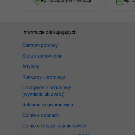
ep_txtOponyWPromocji
ep_t
Informacje dla kupujących
Centrum pomocy
Status zamówienia
Artykuły
Konkursy i promocje
Odstąpienie od umowy
(wymiana lub zwrot)
Reklamacja gwarancyjna
Opinie o oponach
Opinie o felgach aluminiowych