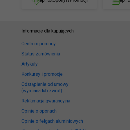
ep_txtOponyWPromocji
ep_t
Informacje dla kupujących
Centrum pomocy
Status zamówienia
Artykuły
Konkursy i promocje
Odstąpienie od umowy
(wymiana lub zwrot)
Reklamacja gwarancyjna
Opinie o oponach
Opinie o felgach aluminiowych