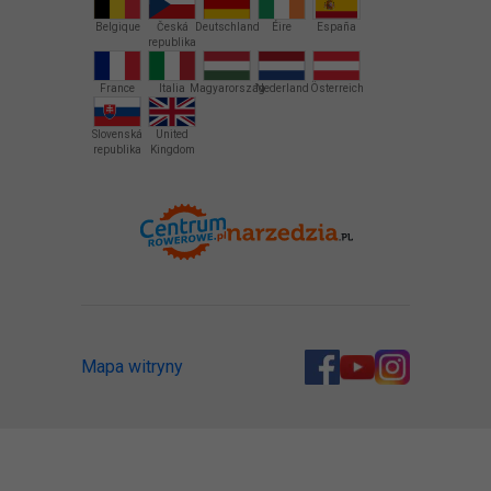
Belgique
Česká
Deutschland
Éire
España
republika
France
Italia
Magyarország
Nederland
Österreich
Slovenská
United
republika
Kingdom
Mapa witryny