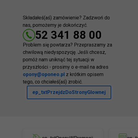
Składałeś(aś) zamówienie? Zadzwoń do
nas, pomożemy je dokończyć.
52 341 88 00
Problem się powtarza? Przepraszamy za
chwilową niedyspozycję. Jeśli chcesz,
pomóż nam uniknąć tej sytuacji w
przyszłości - prosimy o e-mail na adres
opony@oponeo.pl
z krótkim opisem
tego, co chciałeś(aś) zrobić.
ep_txtPrzejdzDoStronyGlownej