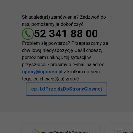
Składałeś(aś) zamówienie? Zadzwoń do
nas, pomożemy je dokończyć.
52 341 88 00
Problem się powtarza? Przepraszamy za
chwilową niedyspozycję. Jeśli chcesz,
pomóż nam uniknąć tej sytuacji w
przyszłości - prosimy o e-mail na adres
opony@oponeo.pl
z krótkim opisem
tego, co chciałeś(aś) zrobić.
ep_txtPrzejdzDoStronyGlownej