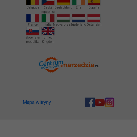
Belgique
Česká
Deutschland
Éire
España
republika
France
Italia
Magyarország
Nederland
Österreich
Slovenská
United
republika
Kingdom
Mapa witryny