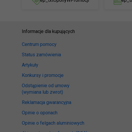
ep_txtOponyWPromocji
ep_t
Informacje dla kupujących
Centrum pomocy
Status zamówienia
Artykuły
Konkursy i promocje
Odstąpienie od umowy
(wymiana lub zwrot)
Reklamacja gwarancyjna
Opinie o oponach
Opinie o felgach aluminiowych