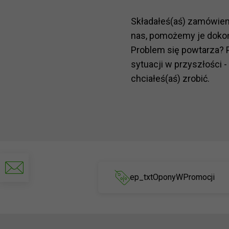
Składałeś(aś) zamówie
nas, pomożemy je doko
Problem się powtarza? 
sytuacji w przyszłości -
chciałeś(aś) zrobić.
Napisz
do
ep_txtOponyWPromocji
nas