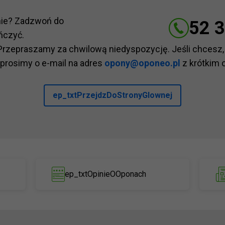
nie? Zadzwoń do
52 3
ńczyć.
Przepraszamy za chwilową niedyspozycję. Jeśli chcesz,
 prosimy o e-mail na adres
opony@oponeo.pl
z krótkim 
ep_txtPrzejdzDoStronyGlownej
ep_txtOpinieOOponach