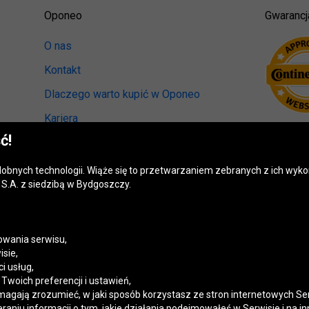
Oponeo
Gwarancj
O nas
Kontakt
Dlaczego warto kupić w Oponeo
Kariera
ć!
Relacje inwestorskie
Biuro prasowe
odobnych technologii. Wiąże się to przetwarzaniem zebranych z ich wy
S.A. z siedzibą w Bydgoszczy.
Kręci nas recykling
Ranking miast przyjaznych kierowcom
Mapa fotoradarów
wania serwisu,
isie,
Polityka prywatności
i usług,
woich preferencji i ustawień,
Ustawienia cookies
magają zrozumieć, w jaki sposób korzystasz ze stron internetowych Se
niu informacji o tym, jakie działania podejmowałeś w Serwisie i na in