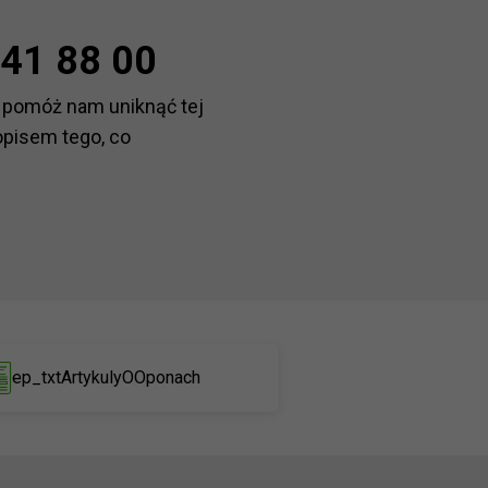
41 88 00
 pomóż nam uniknąć tej
opisem tego, co
ep_txtArtykulyOOponach