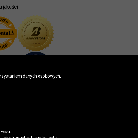
a jakości
korzystaniem danych osobowych,
rwisu,
nych stronach internetowych i