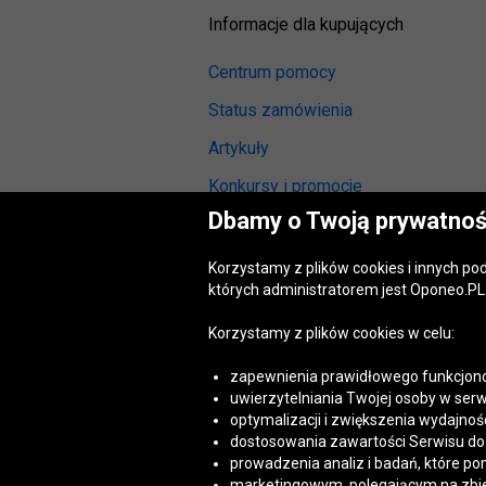
Informacje dla kupujących
Centrum pomocy
Status zamówienia
Artykuły
Konkursy i promocje
Dbamy o Twoją prywatnoś
Odstąpienie od umowy
(wymiana lub zwrot)
Korzystamy z plików cookies i innych p
Reklamacja gwarancyjna
których administratorem jest Oponeo.PL 
Opinie o oponach
Korzystamy z plików cookies w celu:
Opinie o felgach aluminiowych
zapewnienia prawidłowego funkcjono
Akt o usługach cyfrowych
uwierzytelniania Twojej osoby w serw
(DSA)
optymalizacji i zwiększenia wydajnośc
Dostępność cyfrowa
dostosowania zawartości Serwisu do T
prowadzenia analiz i badań, które po
marketingowym, polegającym na zbiera