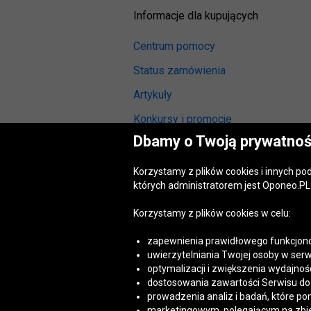
Informacje dla kupujących
Centrum pomocy
Status zamówienia
Artykuły
Konkursy i promocje
Dbamy o Twoją prywatnoś
Odstąpienie od umowy
(wymiana lub zwrot)
Korzystamy z plików cookies i innych p
Reklamacja gwarancyjna
których administratorem jest Oponeo.PL 
Opinie o oponach
Korzystamy z plików cookies w celu:
Opinie o felgach aluminiowych
zapewnienia prawidłowego funkcjono
Akt o usługach cyfrowych
uwierzytelniania Twojej osoby w serw
(DSA)
optymalizacji i zwiększenia wydajnośc
Dostępność cyfrowa
dostosowania zawartości Serwisu do T
prowadzenia analiz i badań, które po
marketingowym, polegającym na zbiera