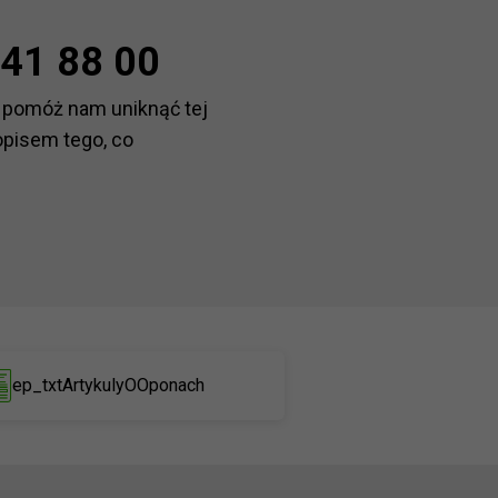
41 88 00
 pomóż nam uniknąć tej
opisem tego, co
ep_txtArtykulyOOponach