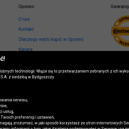
Oponeo
Gwarancj
O nas
Kontakt
Dlaczego warto kupić w Oponeo
Kariera
ć!
Relacje inwestorskie
Biuro prasowe
odobnych technologii. Wiąże się to przetwarzaniem zebranych z ich wy
S.A. z siedzibą w Bydgoszczy.
Kręci nas recykling
Ranking miast przyjaznych kierowcom
Mapa fotoradarów
wania serwisu,
isie,
Polityka prywatności
i usług,
woich preferencji i ustawień,
Ustawienia cookies
magają zrozumieć, w jaki sposób korzystasz ze stron internetowych Se
niu informacji o tym, jakie działania podejmowałeś w Serwisie i na in