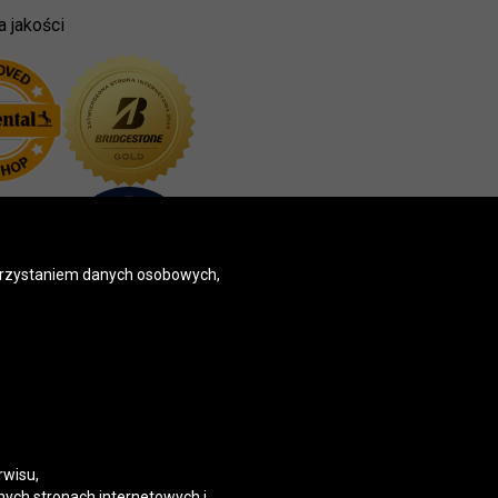
a jakości
korzystaniem danych osobowych,
rwisu,
nych stronach internetowych i