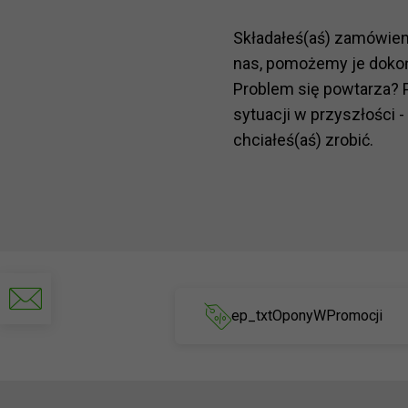
Składałeś(aś) zamówie
nas, pomożemy je doko
Problem się powtarza? 
sytuacji w przyszłości -
chciałeś(aś) zrobić.
Napisz
do
ep_txtOponyWPromocji
nas