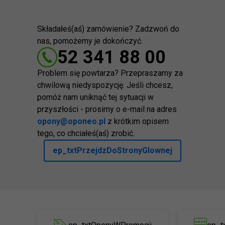
Składałeś(aś) zamówienie? Zadzwoń do
nas, pomożemy je dokończyć.
52 341 88 00
Problem się powtarza? Przepraszamy za
chwilową niedyspozycję. Jeśli chcesz,
pomóż nam uniknąć tej sytuacji w
przyszłości - prosimy o e-mail na adres
opony@oponeo.pl
z krótkim opisem
tego, co chciałeś(aś) zrobić.
ep_txtPrzejdzDoStronyGlownej