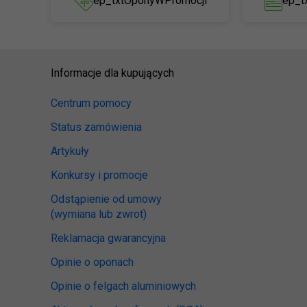
ep_txtOponyWPromocji
ep_t
Informacje dla kupujących
Centrum pomocy
Status zamówienia
Artykuły
Konkursy i promocje
Odstąpienie od umowy
(wymiana lub zwrot)
Reklamacja gwarancyjna
Opinie o oponach
Opinie o felgach aluminiowych