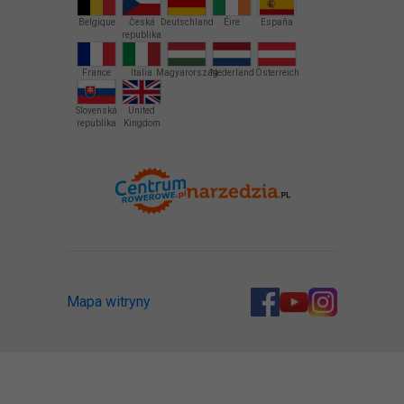
Belgique
Česká
Deutschland
Éire
España
republika
France
Italia
Magyarország
Nederland
Österreich
Slovenská
United
republika
Kingdom
Mapa witryny