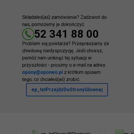
Składałeś(aś) zamówienie? Zadzwoń do
nas, pomożemy je dokończyć.
52 341 88 00
Problem się powtarza? Przepraszamy za
chwilową niedyspozycję. Jeśli chcesz,
pomóż nam uniknąć tej sytuacji w
przyszłości - prosimy o e-mail na adres
opony@oponeo.pl
z krótkim opisem
tego, co chciałeś(aś) zrobić.
ep_txtPrzejdzDoStronyGlownej