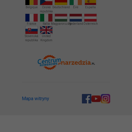
Belgique
Česká
Deutschland
Éire
España
republika
France
Italia
Magyarország
Nederland
Österreich
Slovenská
United
republika
Kingdom
Mapa witryny