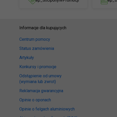
ep_txtOponyWPromocji
ep_t
Informacje dla kupujących
Centrum pomocy
Status zamówienia
Artykuły
Konkursy i promocje
Odstąpienie od umowy
(wymiana lub zwrot)
Reklamacja gwarancyjna
Opinie o oponach
Opinie o felgach aluminiowych