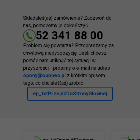
Składałeś(aś) zamówienie? Zadzwoń do
nas, pomożemy je dokończyć.
52 341 88 00
Problem się powtarza? Przepraszamy za
chwilową niedyspozycję. Jeśli chcesz,
pomóż nam uniknąć tej sytuacji w
przyszłości - prosimy o e-mail na adres
opony@oponeo.pl
z krótkim opisem
tego, co chciałeś(aś) zrobić.
ep_txtPrzejdzDoStronyGlownej