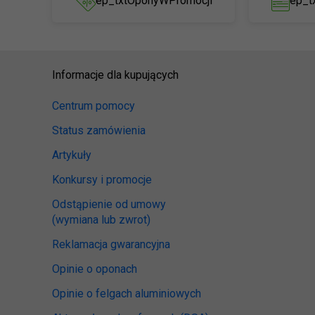
ep_txtOponyWPromocji
ep_t
Informacje dla kupujących
Centrum pomocy
Status zamówienia
Artykuły
Konkursy i promocje
Odstąpienie od umowy
(wymiana lub zwrot)
Reklamacja gwarancyjna
Opinie o oponach
Opinie o felgach aluminiowych