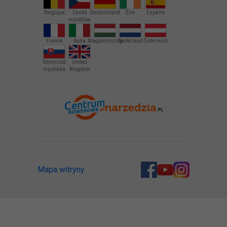
Belgique
Česká
Deutschland
Éire
España
republika
France
Italia
Magyarország
Nederland
Österreich
Slovenská
United
republika
Kingdom
Mapa witryny