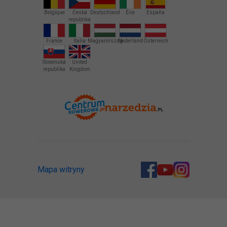
Belgique
Česká
Deutschland
Éire
España
republika
France
Italia
Magyarország
Nederland
Österreich
Slovenská
United
republika
Kingdom
Mapa witryny