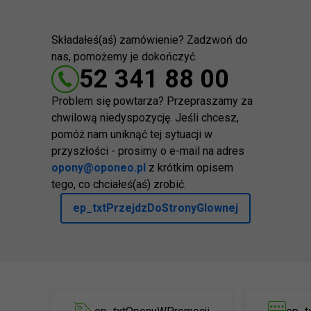
Składałeś(aś) zamówienie? Zadzwoń do
nas, pomożemy je dokończyć.
52 341 88 00
Problem się powtarza? Przepraszamy za
chwilową niedyspozycję. Jeśli chcesz,
pomóż nam uniknąć tej sytuacji w
przyszłości - prosimy o e-mail na adres
opony@oponeo.pl
z krótkim opisem
tego, co chciałeś(aś) zrobić.
ep_txtPrzejdzDoStronyGlownej