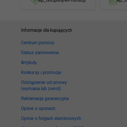
ep_txtOponyWPromocji
ep_t
Informacje dla kupujących
Centrum pomocy
Status zamówienia
Artykuły
Konkursy i promocje
Odstąpienie od umowy
(wymiana lub zwrot)
Reklamacja gwarancyjna
Opinie o oponach
Opinie o felgach aluminiowych