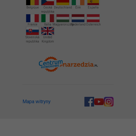
Belgique
Česká
Deutschland
Éire
España
republika
France
Italia
Magyarország
Nederland
Österreich
Slovenská
United
republika
Kingdom
Mapa witryny