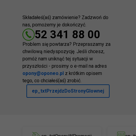
Składałeś(aś) zamówienie? Zadzwoń do
nas, pomożemy je dokończyć.
52 341 88 00
Problem się powtarza? Przepraszamy za
chwilową niedyspozycję. Jeśli chcesz,
pomóż nam uniknąć tej sytuacji w
przyszłości - prosimy o e-mail na adres
opony@oponeo.pl
z krótkim opisem
tego, co chciałeś(aś) zrobić.
ep_txtPrzejdzDoStronyGlownej