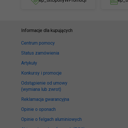
ep_txtOponyWPromocji
ep_t
Informacje dla kupujących
Centrum pomocy
Status zamówienia
Artykuły
Konkursy i promocje
Odstąpienie od umowy
(wymiana lub zwrot)
Reklamacja gwarancyjna
Opinie o oponach
Opinie o felgach aluminiowych