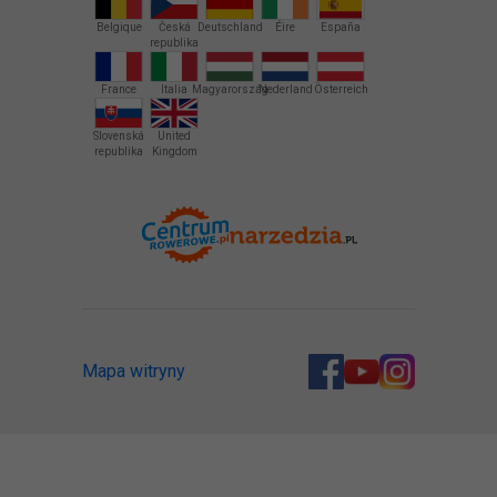
Belgique
Česká
Deutschland
Éire
España
republika
France
Italia
Magyarország
Nederland
Österreich
Slovenská
United
republika
Kingdom
Mapa witryny