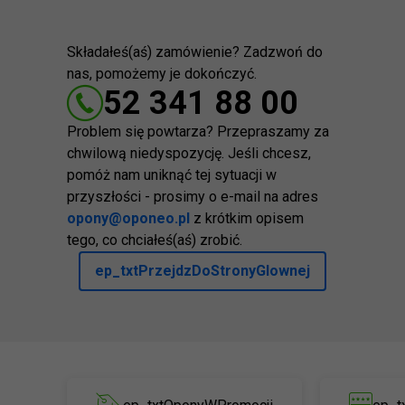
Składałeś(aś) zamówienie? Zadzwoń do
nas, pomożemy je dokończyć.
52 341 88 00
Problem się powtarza? Przepraszamy za
chwilową niedyspozycję. Jeśli chcesz,
pomóż nam uniknąć tej sytuacji w
przyszłości - prosimy o e-mail na adres
opony@oponeo.pl
z krótkim opisem
tego, co chciałeś(aś) zrobić.
ep_txtPrzejdzDoStronyGlownej