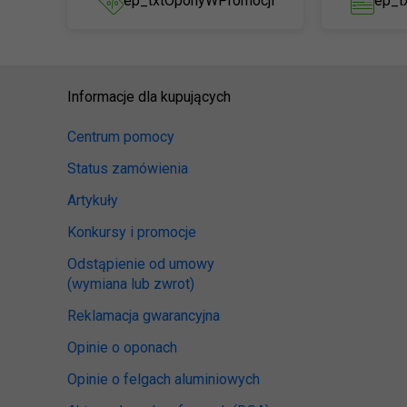
ep_txtOponyWPromocji
ep_t
Informacje dla kupujących
Centrum pomocy
Status zamówienia
Artykuły
Konkursy i promocje
Odstąpienie od umowy
(wymiana lub zwrot)
Reklamacja gwarancyjna
Opinie o oponach
Opinie o felgach aluminiowych