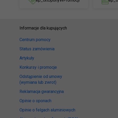
ep_txtOponyWPromocji
ep_t
Informacje dla kupujących
Centrum pomocy
Status zamówienia
Artykuły
Konkursy i promocje
Odstąpienie od umowy
(wymiana lub zwrot)
Reklamacja gwarancyjna
Opinie o oponach
Opinie o felgach aluminiowych