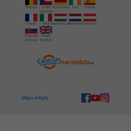
Belgique
Česká
Deutschland
Éire
España
republika
France
Italia
Magyarország
Nederland
Österreich
Slovenská
United
republika
Kingdom
Mapa witryny