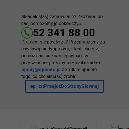
Składałeś(aś) zamówienie? Zadzwoń do
nas, pomożemy je dokończyć.
52 341 88 00
Problem się powtarza? Przepraszamy za
chwilową niedyspozycję. Jeśli chcesz,
pomóż nam uniknąć tej sytuacji w
przyszłości - prosimy o e-mail na adres
opony@oponeo.pl
z krótkim opisem
tego, co chciałeś(aś) zrobić.
ep_txtPrzejdzDoStronyGlownej