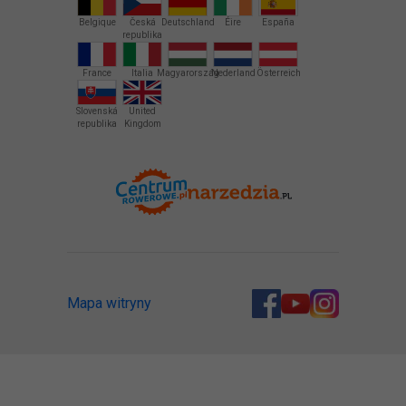
Belgique
Česká
Deutschland
Éire
España
republika
France
Italia
Magyarország
Nederland
Österreich
Slovenská
United
republika
Kingdom
Mapa witryny