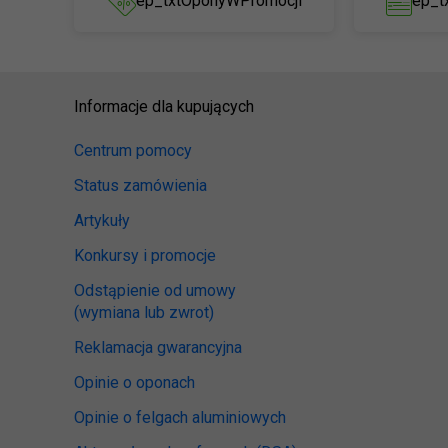
ep_txtOponyWPromocji
ep_t
Informacje dla kupujących
Centrum pomocy
Status zamówienia
Artykuły
Konkursy i promocje
Odstąpienie od umowy
(wymiana lub zwrot)
Reklamacja gwarancyjna
Opinie o oponach
Opinie o felgach aluminiowych