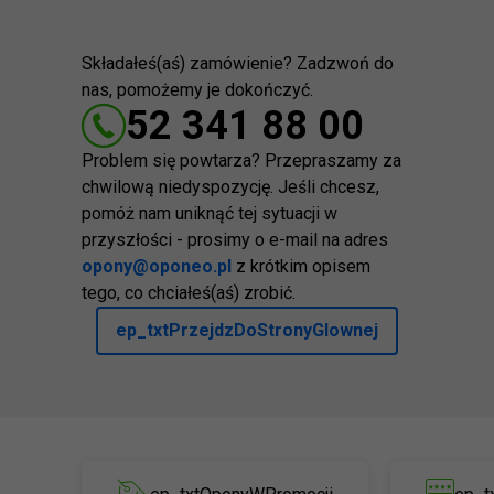
Składałeś(aś) zamówienie? Zadzwoń do
nas, pomożemy je dokończyć.
52 341 88 00
Problem się powtarza? Przepraszamy za
chwilową niedyspozycję. Jeśli chcesz,
pomóż nam uniknąć tej sytuacji w
przyszłości - prosimy o e-mail na adres
opony@oponeo.pl
z krótkim opisem
tego, co chciałeś(aś) zrobić.
ep_txtPrzejdzDoStronyGlownej