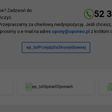
nie? Zadzwoń do
52 3
ńczyć.
Przepraszamy za chwilową niedyspozycję. Jeśli chcesz,
 prosimy o e-mail na adres
opony@oponeo.pl
z krótkim 
ep_txtPrzejdzDoStronyGlownej
ep_txtOpinieOOponach