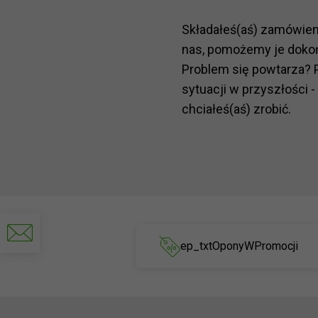
Składałeś(aś) zamówie
nas, pomożemy je doko
Problem się powtarza? 
sytuacji w przyszłości -
chciałeś(aś) zrobić.
Napisz
do
ep_txtOponyWPromocji
nas