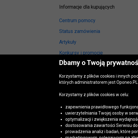
Informacje dla kupujących
Centrum pomocy
Status zamówienia
Artykuły
Konkursy i promocje
Dbamy o Twoją prywatnoś
Odstąpienie od umowy
(wymiana lub zwrot)
Korzystamy z plików cookies i innych p
Reklamacja gwarancyjna
których administratorem jest Oponeo.PL 
Opinie o oponach
Korzystamy z plików cookies w celu:
Opinie o felgach aluminiowych
zapewnienia prawidłowego funkcjono
Akt o usługach cyfrowych
uwierzytelniania Twojej osoby w serw
(DSA)
optymalizacji i zwiększenia wydajnośc
Dostępność cyfrowa
dostosowania zawartości Serwisu do T
prowadzenia analiz i badań, które po
marketingowym, polegającym na zbiera