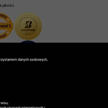
a jakości
korzystaniem danych osobowych,
rwisu,
nych stronach internetowych i