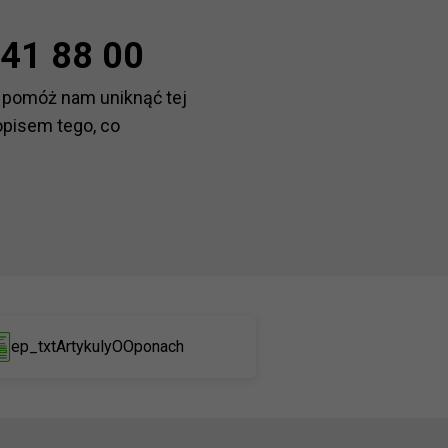
41 88 00
 pomóż nam uniknąć tej
opisem tego, co
ep_txtArtykulyOOponach