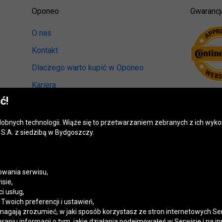
Oponeo
Gwarancj
O nas
Kontakt
Dlaczego warto kupić w Oponeo
Kariera
ć!
Relacje inwestorskie
Biuro prasowe
odobnych technologii. Wiąże się to przetwarzaniem zebranych z ich wy
S.A. z siedzibą w Bydgoszczy.
Kręci nas recykling
Ranking miast przyjaznych kierowcom
Mapa fotoradarów
wania serwisu,
isie,
Polityka prywatności
i usług,
woich preferencji i ustawień,
Ustawienia cookies
magają zrozumieć, w jaki sposób korzystasz ze stron internetowych Se
niu informacji o tym, jakie działania podejmowałeś w Serwisie i na in