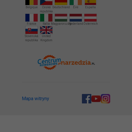
Belgique
Česká
Deutschland
Éire
España
republika
France
Italia
Magyarország
Nederland
Österreich
Slovenská
United
republika
Kingdom
Mapa witryny