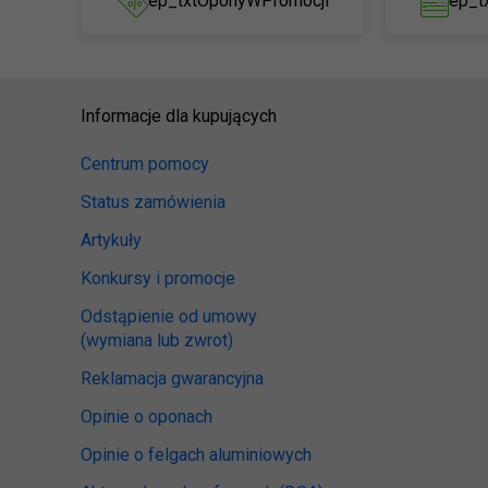
ep_txtOponyWPromocji
ep_t
Informacje dla kupujących
Centrum pomocy
Status zamówienia
Artykuły
Konkursy i promocje
Odstąpienie od umowy
(wymiana lub zwrot)
Reklamacja gwarancyjna
Opinie o oponach
Opinie o felgach aluminiowych