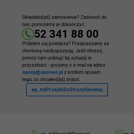
Składałeś(aś) zamówienie? Zadzwoń do
nas, pomożemy je dokończyć.
52 341 88 00
Problem się powtarza? Przepraszamy za
chwilową niedyspozycję. Jeśli chcesz,
pomóż nam uniknąć tej sytuacji w
przyszłości - prosimy o e-mail na adres
opony@oponeo.pl
z krótkim opisem
tego, co chciałeś(aś) zrobić.
ep_txtPrzejdzDoStronyGlownej