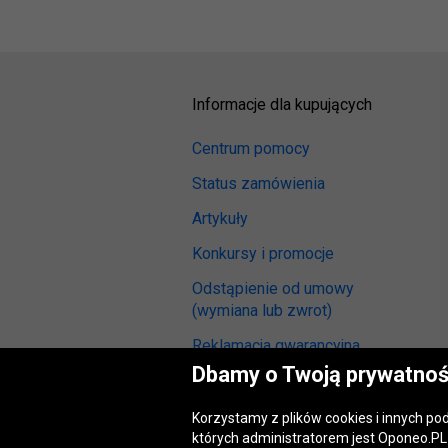
Informacje dla kupujących
Centrum pomocy
Status zamówienia
Artykuły
Konkursy i promocje
Odstąpienie od umowy
(wymiana lub zwrot)
Reklamacja gwarancyjna
Dbamy o Twoją prywatnoś
Metody płatności
Regulamin sklepu
Korzystamy z plików cookies i innych p
których administratorem jest Oponeo.PL 