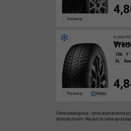
4,8
Porównaj
KLASA PR
Vred
Wintra
106
Y
XL
Ran
4,8
Porównaj
Wideo
Cena katalogowa - cena wyznaczona prz
dystrybutorem. Nie jest to cena sprzed