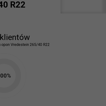
/40 R22
klientów
u
opon
Vredestein 265/40 R22
100
%