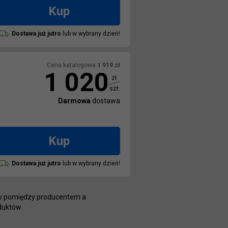
Kup
Dostawa
już jutro
lub w wybrany dzień!
Cena katalogowa
1 919
zł
1 020
zł
szt.
Darmowa
dostawa
Kup
Dostawa
już jutro
lub w wybrany dzień!
ny pomiędzy producentem a
duktów.