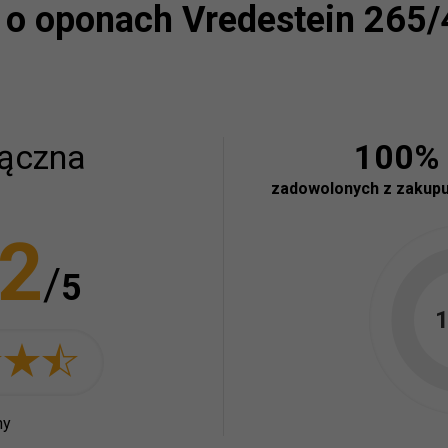
 o oponach Vredestein 265
łączna
100
%
zadowolonych z zakup
72
/
5
ny