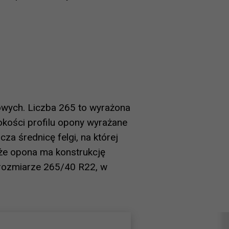
wych. Liczba 265 to wyrażona
okości profilu opony wyrażane
za średnicę felgi, na której
że opona ma konstrukcję
w rozmiarze 265/40 R22, w