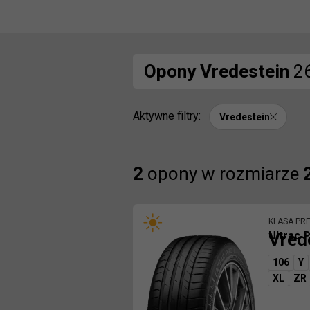
Opony
Vredestein
2
Aktywne filtry:
Vredestein
Znaleźliśmy
2
opony
w rozmiarze
KLASA PR
Vred
Ultrac 
106
Y
XL
ZR