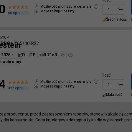
Ilość
0
Możliwość montażu
w serwisie
Możesz kupić
na raty
66
opinii
Średnia ilość
EMIUM
estein
c PRO+
265/40 R22
2025 r.
D
B
B 71dB
t ochronny
Ilość
4
Możliwość montażu
w serwisie
Możesz kupić
na raty
327
opinii
Mała ilość
ez producenta, przed zastosowaniem rabatów, stanowi kalkulację ce
aży dla konsumenta. Cena katalogowa dostępna tylko dla wybranych pro