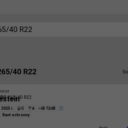
65/40 R22
265/40 R22
So
EMIUM
estein
PRO
265/40 R22
2025 r.
C
A
B 72dB
Rant ochronny