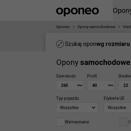
Ctrl
M
Opon
Opon
Oponeo
Opony samochodowe
Vred
Szukaj opon
wg rozmiaru
Opony
samochodowe
Szerokość
Profil
Średni
Typ pojazdu
Etykieta UE
Wszystkie
Wszystkie
Wzmacniane
R