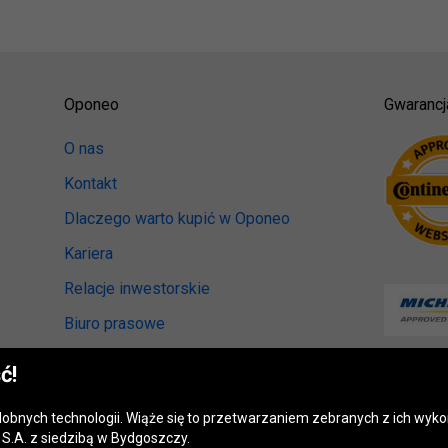
Oponeo
Gwarancj
O nas
Kontakt
Dlaczego warto kupić w Oponeo
Kariera
Relacje inwestorskie
Biuro prasowe
Kręci nas recykling
ć!
Ranking miast przyjaznych kierowcom
odobnych technologii. Wiąże się to przetwarzaniem zebranych z ich wy
Mapa fotoradarów
S.A. z siedzibą w Bydgoszczy.