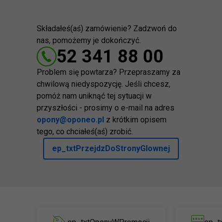
Składałeś(aś) zamówienie? Zadzwoń do
nas, pomożemy je dokończyć.
52 341 88 00
Problem się powtarza? Przepraszamy za
chwilową niedyspozycję. Jeśli chcesz,
pomóż nam uniknąć tej sytuacji w
przyszłości - prosimy o e-mail na adres
opony@oponeo.pl
z krótkim opisem
tego, co chciałeś(aś) zrobić.
ep_txtPrzejdzDoStronyGlownej