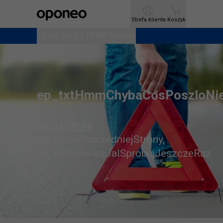
Ctrl
M
Strefa klienta
Strefa klienta
Koszyk
Koszyk
Opony
Opony
Felgi i TPMS
Felgi i TPMS
Montaż
Montaż
ep_txtHmmChybaCosPoszloNi
ep_txtWroc
ep_txtDoPoprzedniejStrony
,
ep_txtOdswiezJaISprobujJeszczeRaz