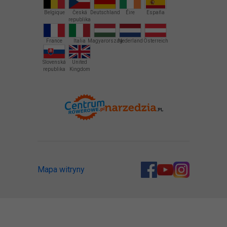
Belgique
Česká
Deutschland
Éire
España
republika
France
Italia
Magyarország
Nederland
Österreich
Slovenská
United
republika
Kingdom
Mapa witryny