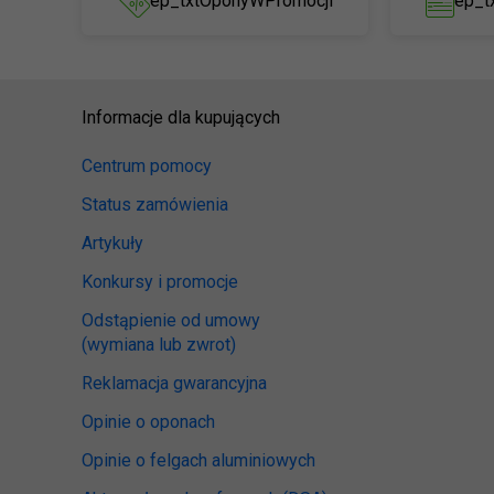
ep_txtOponyWPromocji
ep_t
Informacje dla kupujących
Centrum pomocy
Status zamówienia
Artykuły
Konkursy i promocje
Odstąpienie od umowy
(wymiana lub zwrot)
Reklamacja gwarancyjna
Opinie o oponach
Opinie o felgach aluminiowych