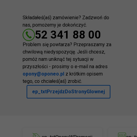
Składałeś(aś) zamówienie? Zadzwoń do
nas, pomożemy je dokończyć.
52 341 88 00
Problem się powtarza? Przepraszamy za
chwilową niedyspozycję. Jeśli chcesz,
pomóż nam uniknąć tej sytuacji w
przyszłości - prosimy o e-mail na adres
opony@oponeo.pl
z krótkim opisem
tego, co chciałeś(aś) zrobić.
ep_txtPrzejdzDoStronyGlownej