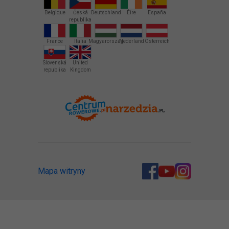
Belgique
Česká
Deutschland
Éire
España
republika
France
Italia
Magyarország
Nederland
Österreich
Slovenská
United
republika
Kingdom
Mapa witryny