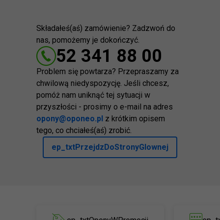
Składałeś(aś) zamówienie? Zadzwoń do
nas, pomożemy je dokończyć.
52 341 88 00
Problem się powtarza? Przepraszamy za
chwilową niedyspozycję. Jeśli chcesz,
pomóż nam uniknąć tej sytuacji w
przyszłości - prosimy o e-mail na adres
opony@oponeo.pl
z krótkim opisem
tego, co chciałeś(aś) zrobić.
ep_txtPrzejdzDoStronyGlownej