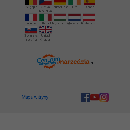
Belgique
Česká
Deutschland
Éire
España
republika
France
Italia
Magyarország
Nederland
Österreich
Slovenská
United
republika
Kingdom
Mapa witryny