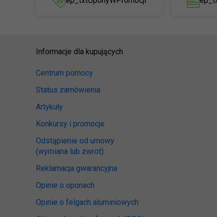
ep_txtOponyWPromocji
ep_t
Informacje dla kupujących
Centrum pomocy
Status zamówienia
Artykuły
Konkursy i promocje
Odstąpienie od umowy
(wymiana lub zwrot)
Reklamacja gwarancyjna
Opinie o oponach
Opinie o felgach aluminiowych