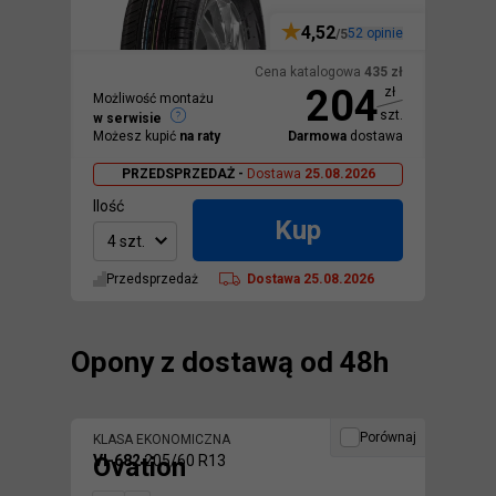
4,52
52
opinie
/5
Cena katalogowa
435
zł
204
zł
Możliwość montażu
szt.
w serwisie
Możesz kupić
na raty
Darmowa
dostawa
PRZEDSPRZEDAŻ -
Dostawa
25.08.2026
Ilość
Kup
4 szt.
Przedsprzedaż
Dostawa
25.08.2026
Opony z dostawą od 48h
Porównaj
KLASA EKONOMICZNA
Ovation
VI-682
205/60 R13