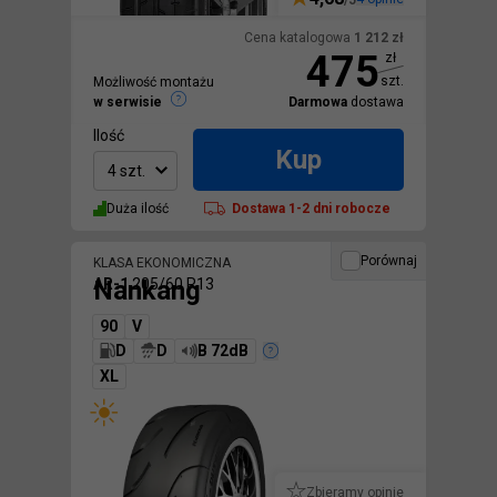
Cena katalogowa
1 212
zł
475
zł
szt.
Możliwość montażu
w serwisie
Darmowa
dostawa
Ilość
Kup
4 szt.
Duża ilość
Dostawa
1-2 dni robocze
Porównaj
KLASA EKONOMICZNA
Nankang
AR-1
205/60 R13
90
V
D
D
B 72dB
XL
Zbieramy opinie