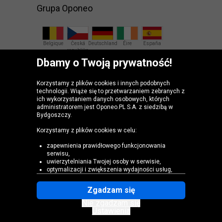
Grupa Oponeo
Belgique
Česká
Deutschland
Éire
España
republika
Dbamy o Twoją prywatność!
France
Italia
Magyarország
Nederland
Österreich
Korzystamy z plików cookies i innych podobnych
technologii. Wiąże się to przetwarzaniem zebranych z
Slovenská
United
ich wykorzystaniem danych osobowych, których
republika
Kingdom
administratorem jest Oponeo.PL S.A. z siedzibą w
Bydgoszczy.
Korzystamy z plików cookies w celu:
zapewnienia prawidłowego funkcjonowania
serwisu,
uwierzytelniania Twojej osoby w serwisie,
optymalizacji i zwiększenia wydajności usług,
dostosowania zawartości Serwisu do Twoich
preferencji i ustawień,
Zgadzam się
prowadzenia analiz i badań, które pomagają
Mapa witryny
zrozumieć, w jaki sposób korzystasz ze stron
Nie zgadzam się
internetowych Serwisu,
Ustawienia
marketingowym, polegającym na zbieraniu