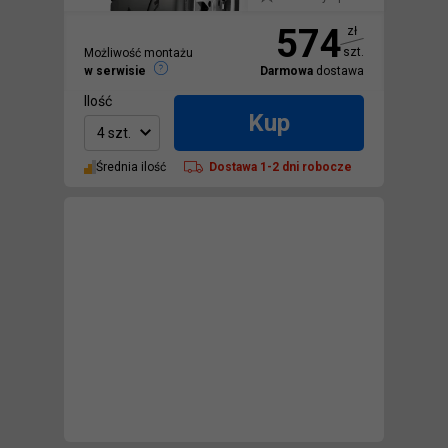
574
zł
szt.
Możliwość montażu
w serwisie
Darmowa
dostawa
Ilość
Kup
4 szt.
Średnia ilość
Dostawa
1-2 dni robocze