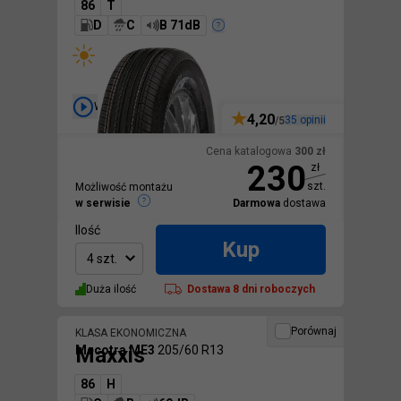
86
T
D
C
B 71dB
Wideo
4,20
35
opinii
/5
Cena katalogowa
300
zł
230
zł
szt.
Możliwość montażu
w serwisie
Darmowa
dostawa
Ilość
Kup
4 szt.
Duża ilość
Dostawa
8 dni roboczych
Porównaj
KLASA EKONOMICZNA
Maxxis
Mecotra ME3
205/60 R13
86
H