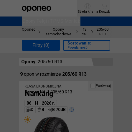
Ctrl
M
Strefa klienta
Strefa klienta
Koszyk
Koszyk
Opony
Opony
Felgi i TPMS
Felgi i TPMS
Montaż
Montaż
Oponeo
Opony
13
205/60
samochodowe
cali
R13
Sortowanie:
Filtry (0)
Popularność
Opony
205/60 R13
Znaleźliśmy
9
opon
w rozmiarze
205/60 R13
Porównaj
KLASA EKONOMICZNA
Nankang
Econex NA-1
205/60 R13
86
H
2026 r.
D
B
B 70dB