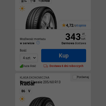
C
B
69dB
4,72
4
opinie
/5
343
zł
szt.
Możliwość montażu
w serwisie
Darmowa
dostawa
Ilość
Kup
4 szt.
Duża ilość
Dostawa
6 dni roboczych
Porównaj
KLASA EKONOMICZNA
Radar
Dimax Classic
205/60 R13
86
V