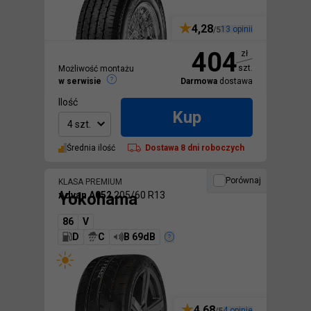
4,28
13
opinii
/5
404
zł
szt.
Możliwość montażu
w serwisie
Darmowa
dostawa
Ilość
Kup
4 szt.
Średnia ilość
Dostawa
8 dni roboczych
Porównaj
KLASA PREMIUM
Yokohama
Advan A052
205/60 R13
86
V
D
C
B 69dB
4,68
4
opinie
/5