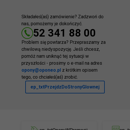
Składałeś(aś) zamówienie? Zadzwoń do
nas, pomożemy je dokończyć.
52 341 88 00
Problem się powtarza? Przepraszamy za
chwilową niedyspozycję. Jeśli chcesz,
pomóż nam uniknąć tej sytuacji w
przyszłości - prosimy o e-mail na adres
opony@oponeo.pl
z krótkim opisem
tego, co chciałeś(aś) zrobić.
ep_txtPrzejdzDoStronyGlownej