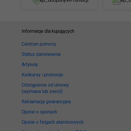
ep_txtOponyWPromocji
ep_t
Informacje dla kupujących
Centrum pomocy
Status zamówienia
Artykuły
Konkursy i promocje
Odstąpienie od umowy
(wymiana lub zwrot)
Reklamacja gwarancyjna
Opinie o oponach
Opinie o felgach aluminiowych