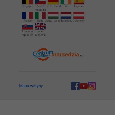
Belgique
Česká
Deutschland
Éire
España
republika
France
Italia
Magyarország
Nederland
Österreich
Slovenská
United
republika
Kingdom
Mapa witryny